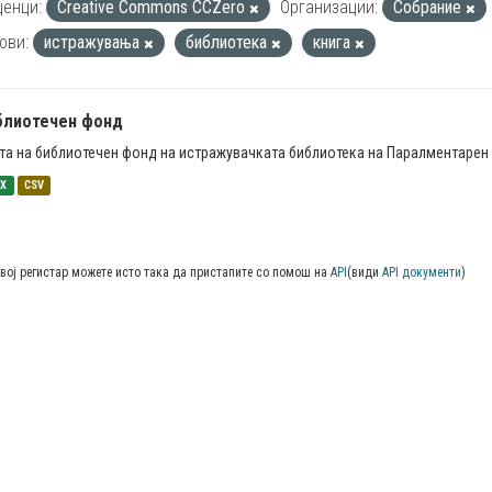
енци:
Creative Commons CCZero
Организации:
Собрание
ови:
истражувања
библиотека
книга
блиотечен фонд
та на библиотечен фонд на истражувачката библиотека на Паралментарен 
SX
CSV
вој регистар можете исто така да пристапите со помош на
API
(види
API документи
)