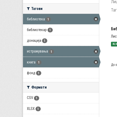
Лиц
Тагови
Таг
библиотека
1
Би
библиотекар
1
Лис
донација
1
XL
истражувања
1
книга
1
До о
фонд
1
Формати
CSV
1
XLSX
1