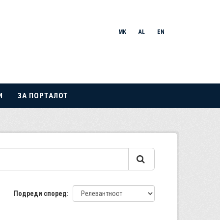
MK
AL
EN
И
ЗА ПОРТАЛОТ
Подреди според