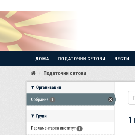
ДОМА
ПОДАТОЧНИ СЕТОВИ
ВЕСТИ
Прескокнете
Податочни сетови
до
содржина
Организации
Собрание
1
Групи
1
Парламентарен институт
1