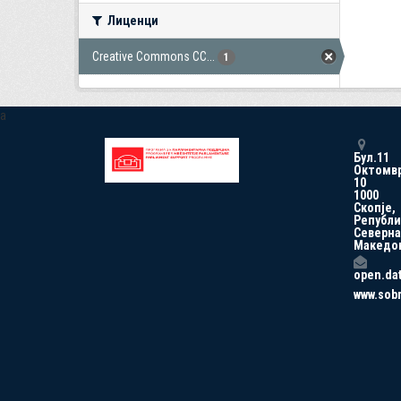
Лиценци
Creative Commons CC...
1
a
Бул.11
Октомв
10
1000
Скопје,
Републи
Северна
Македо
open.da
www.sob