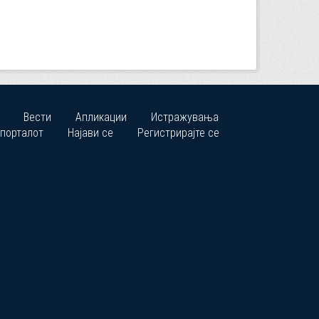
Вести
Апликации
Истражувања
 порталот
Најави се
Регистрирајте се