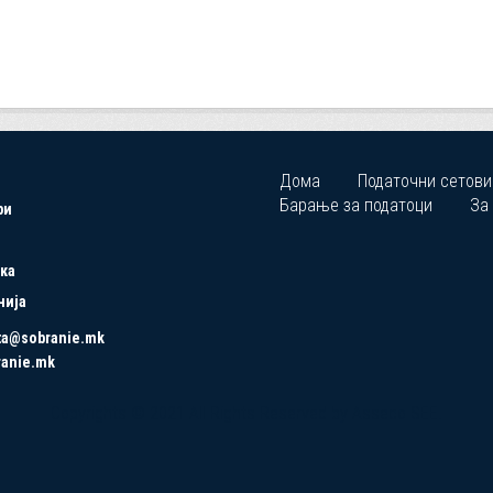
Дома
Податочни сетови
Барање за податоци
За
ри
ка
нија
ta@sobranie.mk
ranie.mk
Copyrights © 2021 All Rights Reserved by Asseco SEE.