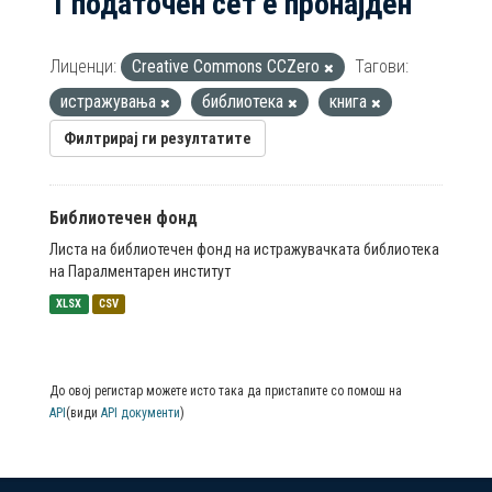
1 податочен сет е пронајден
Лиценци:
Creative Commons CCZero
Тагови:
истражувања
библиотека
книга
Филтрирај ги резултатите
Библиотечен фонд
Листа на библиотечен фонд на истражувачката библиотека
на Паралментарен институт
XLSX
CSV
До овој регистар можете исто така да пристапите со помош на
API
(види
API документи
)