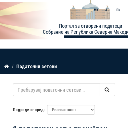
MK
AL
EN
Toggle
Портал за отворени податоци
naviga
Собрание на Република Северна Макед
Прескокнете
Податочни сетови
до
содржина
Подреди според