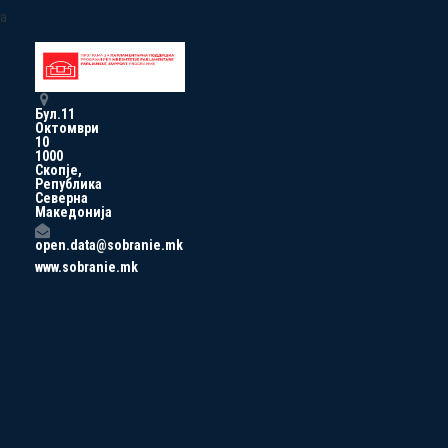
a
Бул.11
Октомври
10
1000
Скопје,
Република
Северна
Македонија
open.data@sobranie.mk
www.sobranie.mk