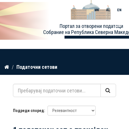
MK
AL
EN
Toggle
Портал за отворени податоци
naviga
Собрание на Република Северна Макед
Прескокнете
Податочни сетови
до
содржина
Подреди според