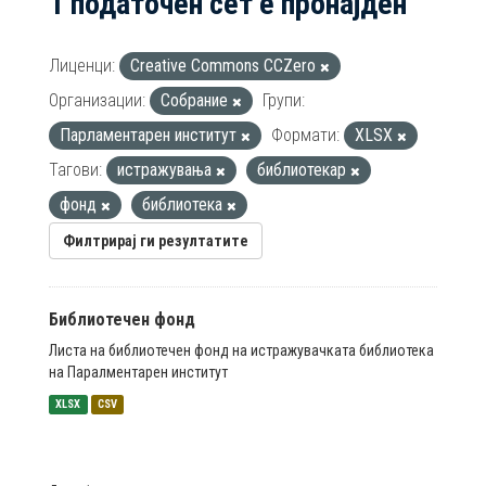
1 податочен сет е пронајден
Лиценци:
Creative Commons CCZero
Организации:
Собрание
Групи:
Парламентарен институт
Формати:
XLSX
Тагови:
истражувања
библиотекар
фонд
библиотека
Филтрирај ги резултатите
Библиотечен фонд
Листа на библиотечен фонд на истражувачката библиотека
на Паралментарен институт
XLSX
CSV