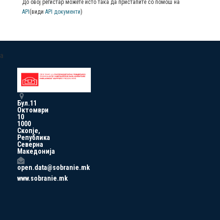
До овој регистар можете исто така да пристапите со помош на
API
(види
API документи
)
a
Бул.11
Октомври
10
1000
Скопје,
Република
Северна
Македонија
open.data@sobranie.mk
www.sobranie.mk