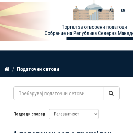
MK
AL
EN
Toggle
Портал за отворени податоци
naviga
Собрание на Република Северна Макед
Прескокнете
Податочни сетови
до
содржина
Подреди според