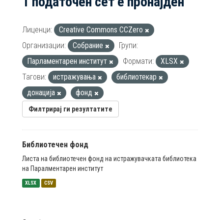
1 податочен сет е пронајден
Лиценци:
Creative Commons CCZero
Организации:
Собрание
Групи:
Парламентарен институт
Формати:
XLSX
Тагови:
истражувања
библиотекар
донација
фонд
Филтрирај ги резултатите
Библиотечен фонд
Листа на библиотечен фонд на истражувачката библиотека
на Паралментарен институт
XLSX
CSV