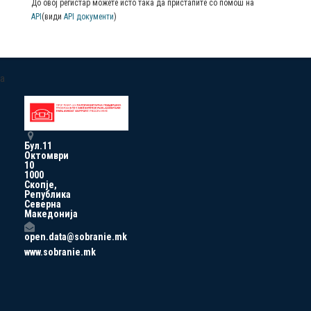
До овој регистар можете исто така да пристапите со помош на
API
(види
API документи
)
a
Бул.11
Октомври
10
1000
Скопје,
Република
Северна
Македонија
open.data@sobranie.mk
www.sobranie.mk