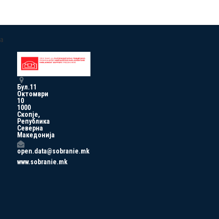
a
Бул.11
Октомври
10
1000
Скопје,
Република
Северна
Македонија
open.data@sobranie.mk
www.sobranie.mk