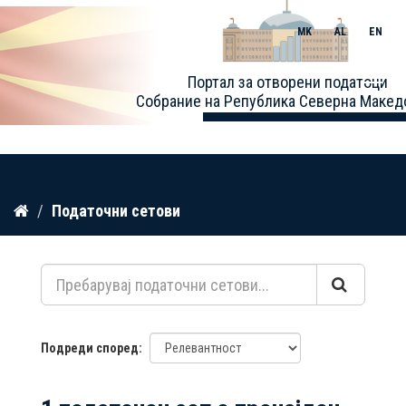
MK
AL
EN
Toggle
Портал за отворени податоци
naviga
Собрание на Република Северна Макед
Прескокнете
Податочни сетови
до
содржина
Подреди според