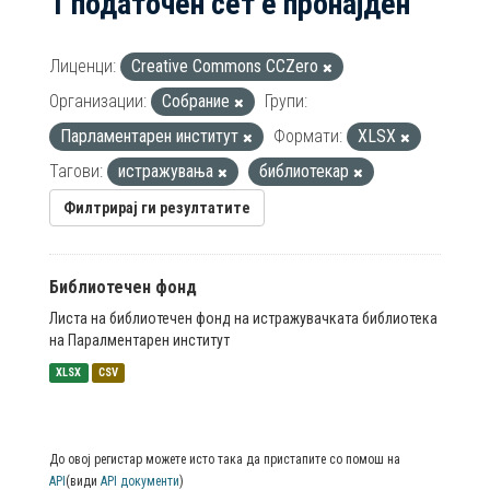
1 податочен сет е пронајден
Лиценци:
Creative Commons CCZero
Организации:
Собрание
Групи:
Парламентарен институт
Формати:
XLSX
Тагови:
истражувања
библиотекар
Филтрирај ги резултатите
Библиотечен фонд
Листа на библиотечен фонд на истражувачката библиотека
на Паралментарен институт
XLSX
CSV
До овој регистар можете исто така да пристапите со помош на
API
(види
API документи
)