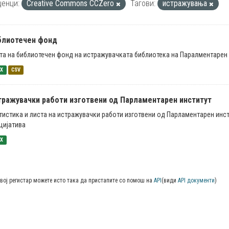
енци:
Creative Commons CCZero
Тагови:
истражувања
блиотечен фонд
та на библиотечен фонд на истражувачката библиотека на Паралментарен 
SX
CSV
тражувачки работи изготвени од Парламентарен институт
тистика и листа на истражувачки работи изготвени од Парламентарен инст
цијатива
SX
вој регистар можете исто така да пристапите со помош на
API
(види
API документи
)