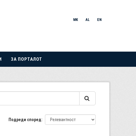
MK
AL
EN
И
ЗА ПОРТАЛОТ
Подреди според