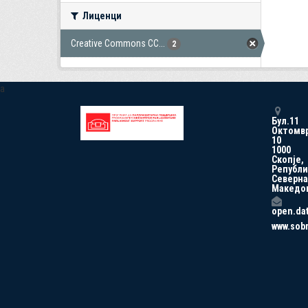
Лиценци
Creative Commons CC...
2
a
Бул.11
Октомв
10
1000
Скопје,
Републи
Северна
Македо
open.da
www.sob