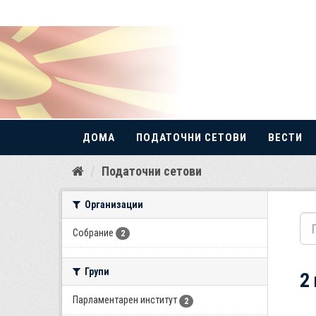
ДОМА
ПОДАТОЧНИ СЕТОВИ
ВЕСТИ
Прескокнете
Податочни сетови
до
содржина
Организации
Собрание
2
Групи
2
Парламентарен институт
2