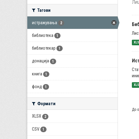
Лиц
Тагови
истражувања
2
Би
Лис
библиотека
1
XL
библиотекар
1
Ис
донација
1
Ста
книга
1
ини
XL
фонд
1
Формати
До о
XLSX
2
CSV
1