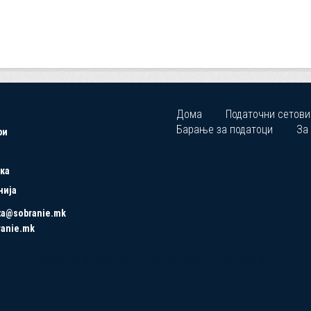
Дома
Податочни сетови
Барање за податоци
За
ри
ка
нија
ta@sobranie.mk
ranie.mk
Copyrights © 2021 All Rights Reserved by Asseco SEE.