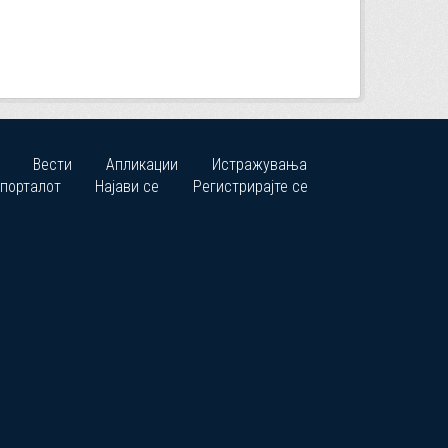
Вести
Апликации
Истражувања
 порталот
Најави се
Регистрирајте се