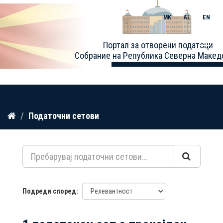
MK
AL
EN
Toggle
Портал за отворени податоци
naviga
Собрание на Република Северна Макед
Прескокнете
Податочни сетови
до
содржина
Подреди според