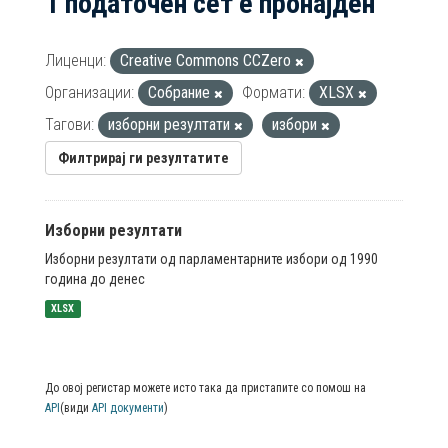
1 податочен сет е пронајден
Лиценци:
Creative Commons CCZero
Организации:
Собрание
Формати:
XLSX
Тагови:
изборни резултати
избори
Филтрирај ги резултатите
Изборни резултати
Изборни резултати од парламентарните избори од 1990
година до денес
XLSX
До овој регистар можете исто така да пристапите со помош на
API
(види
API документи
)