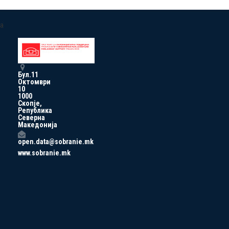
a
Бул.11
Октомври
10
1000
Скопје,
Република
Северна
Македонија
open.data@sobranie.mk
www.sobranie.mk