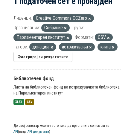
1 податочен сет е пронајден
Лиценци:
Creative Commons CCZero
Организации:
Собрание
Групи:
Парламентарен институт
Формати:
CSV
Тагови:
донација
истражувања
книга
Филтрирај ги резултатите
Библиотечен фонд
Листа на библиотечен фонд на истражувачката библиотека
на Паралментарен институт
XLSX
CSV
До овој регистар можете исто така да пристапите со помош на
API
(види
API документи
)