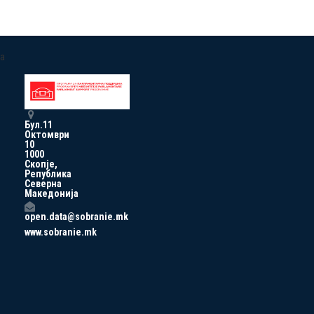
a
Бул.11
Октомври
10
1000
Скопје,
Република
Северна
Македонија
open.data@sobranie.mk
www.sobranie.mk