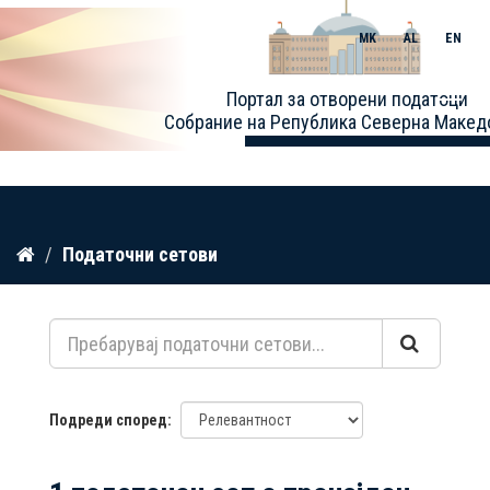
MK
AL
EN
Toggle
Портал за отворени податоци
naviga
Собрание на Република Северна Макед
Прескокнете
Податочни сетови
до
содржина
Подреди според