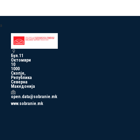
a
Бул.11
Октомври
10
1000
Скопје,
Република
Северна
Македонија
open.data@sobranie.mk
www.sobranie.mk