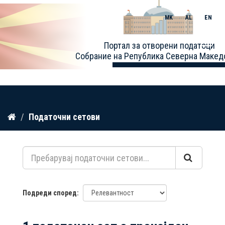
MK
AL
EN
Toggle
Портал за отворени податоци
naviga
Собрание на Република Северна Макед
Прескокнете
Податочни сетови
до
содржина
Подреди според