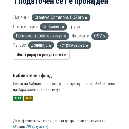
1 податочен сет е пронајден
Лиценци:
Creative Commons CCZero
Организации:
Собрание
Групи:
Парламентарен институт
Формати:
CSV
Тагови:
донација
истражувања
Филтрирај ги резултатите
Библиотечен фонд
Листа на библиотечен фонд на истражувачката библиотека
на Паралментарен институт
XLSX
CSV
До овој регистар можете исто така да пристапите со помош на
API
(види
API документи
)