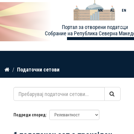
MK
AL
EN
Toggle
Портал за отворени податоци
naviga
Собрание на Република Северна Макед
Прескокнете
Податочни сетови
до
содржина
Подреди според