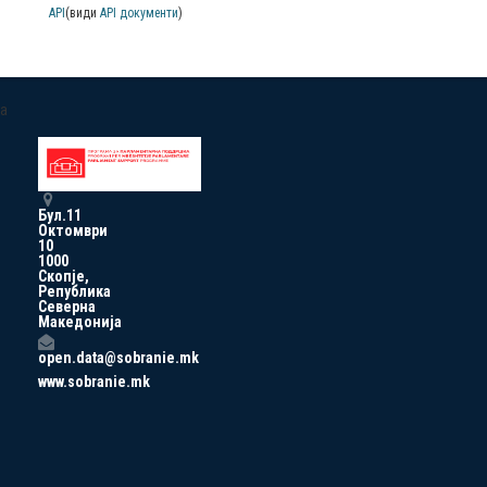
API
(види
API документи
)
a
Бул.11
Октомври
10
1000
Скопје,
Република
Северна
Македонија
open.data@sobranie.mk
www.sobranie.mk