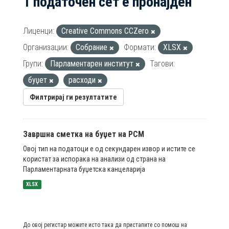
1 податочен сет е пронајден
Лиценци:
Creative Commons CCZero
Организации:
Собрание
Формати:
XLSX
Групи:
Парламентарен институт
Тагови:
буџет
расходи
Филтрирај ги резултатите
Завршна сметка на буџет на РСМ
Овој тип на податоци е од секундарен извор и истите се
користат за испорака на анализи од страна на
Парламентарната буџетска канцеларија
XLSX
До овој регистар можете исто така да пристапите со помош на