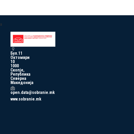
a
Бул.11
Октомври
10
1000
Скопје,
Република
Северна
Македонија
open.data@sobranie.mk
www.sobranie.mk