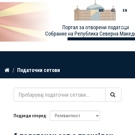
MK
AL
EN
Toggle
Портал за отворени податоци
naviga
Собрание на Република Северна Макед
Прескокнете
Податочни сетови
до
содржина
Подреди според