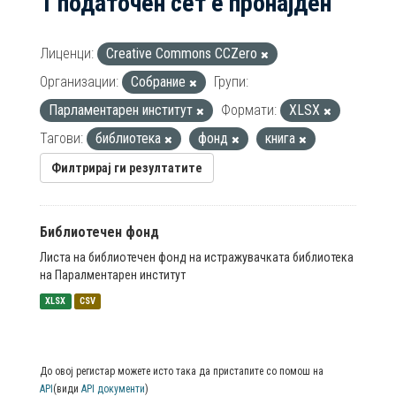
1 податочен сет е пронајден
Лиценци:
Creative Commons CCZero
Организации:
Собрание
Групи:
Парламентарен институт
Формати:
XLSX
Тагови:
библиотека
фонд
книга
Филтрирај ги резултатите
Библиотечен фонд
Листа на библиотечен фонд на истражувачката библиотека
на Паралментарен институт
XLSX
CSV
До овој регистар можете исто така да пристапите со помош на
API
(види
API документи
)