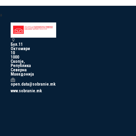
a
Бул.11
Октомври
10
1000
Скопје,
Република
Северна
Македонија
open.data@sobranie.mk
www.sobranie.mk