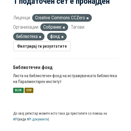
1 податочен сет е пронајден
Лиценци:
Creative Commons CCZero
Организации:
Собрание
Тагови:
библиотека
фонд
Филтрирај ги резултатите
Библиотечен фонд
Листа на библиотечен фонд на истражувачката библиотека
на Паралментарен институт
XLSX
CSV
До овој регистар можете исто така да пристапите со помош на
API
(види
API документи
)