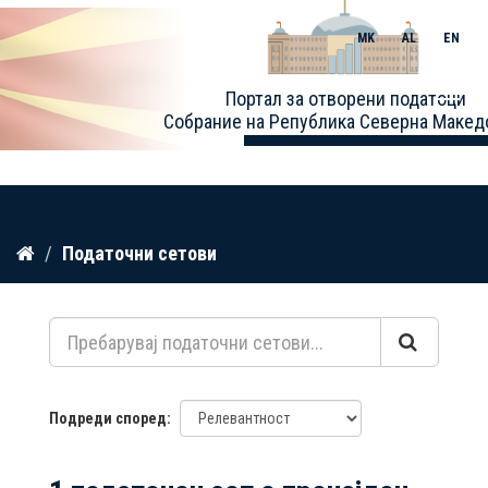
MK
AL
EN
Toggle
Портал за отворени податоци
naviga
Собрание на Република Северна Макед
Прескокнете
Податочни сетови
до
содржина
Подреди според