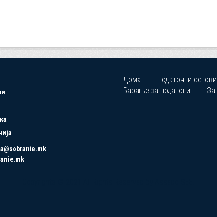
Дома
Податочни сетови
Барање за податоци
За
ри
ка
нија
ta@sobranie.mk
ranie.mk
Copyrights © 2021 All Rights Reserved by Asseco SEE.