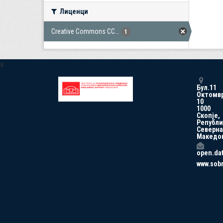
Лиценци
Creative Commons CC...
1
a
Бул.11
Октомв
10
1000
Скопје,
Републи
Северна
Македо
open.da
www.sob