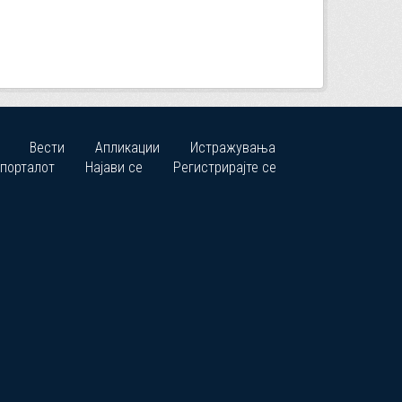
Вести
Апликации
Истражувања
 порталот
Најави се
Регистрирајте се