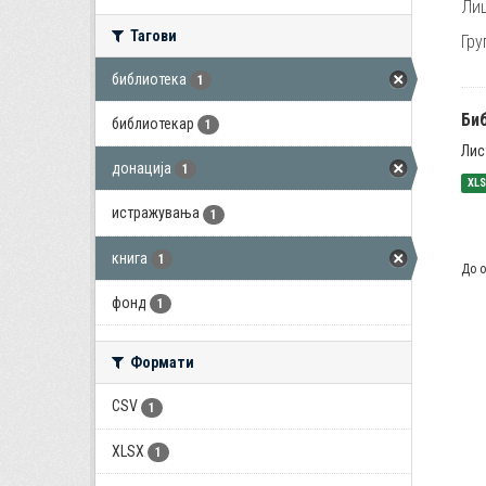
Лиц
Тагови
Гру
библиотека
1
Би
библиотекар
1
Лис
донација
1
XL
истражувања
1
книга
1
До о
фонд
1
Формати
CSV
1
XLSX
1