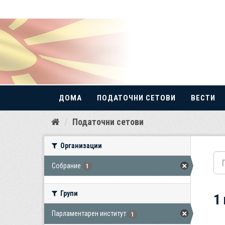
ДОМА
ПОДАТОЧНИ СЕТОВИ
ВЕСТИ
Прескокнете
Податочни сетови
до
содржина
Организации
Собрание
1
Групи
1
Парламентарен институт
1