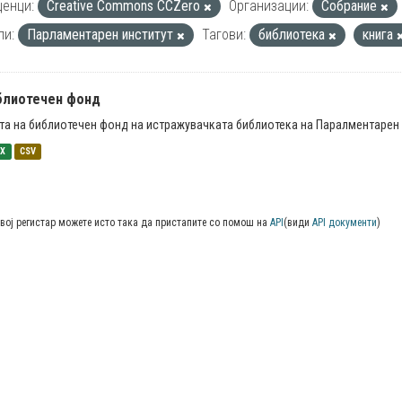
енци:
Creative Commons CCZero
Организации:
Собрание
пи:
Парламентарен институт
Тагови:
библиотека
книга
блиотечен фонд
та на библиотечен фонд на истражувачката библиотека на Паралментарен 
SX
CSV
вој регистар можете исто така да пристапите со помош на
API
(види
API документи
)