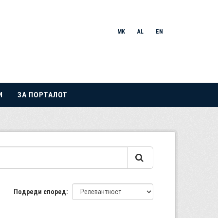
MK
AL
EN
И
ЗА ПОРТАЛОТ
Подреди според