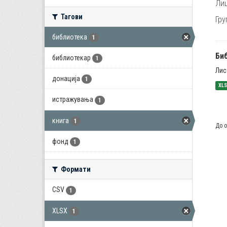
Лиц
Тагови
Гру
библиотека
1
Би
библиотекар
1
Лис
донација
1
XL
истражувања
1
книга
1
До о
фонд
1
Формати
CSV
1
XLSX
1