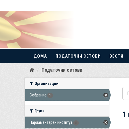
ДОМА
ПОДАТОЧНИ СЕТОВИ
ВЕСТИ
Прескокнете
Податочни сетови
до
содржина
Организации
Собрание
1
Групи
1
Парламентарен институт
1