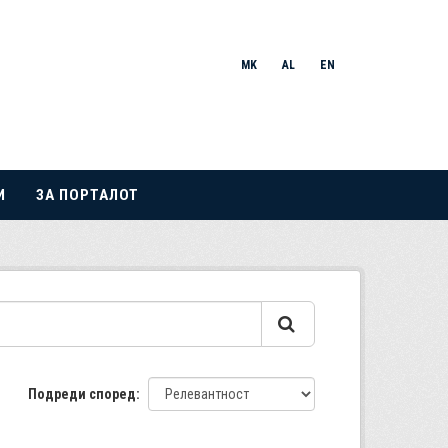
MK
AL
EN
И
ЗА ПОРТАЛОТ
Подреди според