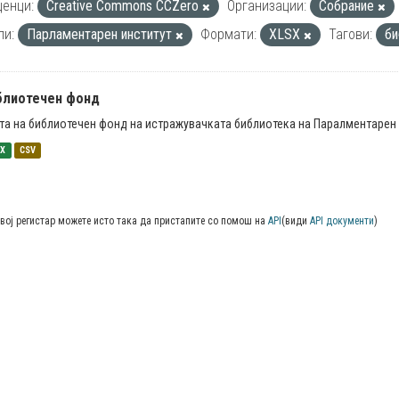
енци:
Creative Commons CCZero
Организации:
Собрание
пи:
Парламентарен институт
Формати:
XLSX
Тагови:
би
блиотечен фонд
та на библиотечен фонд на истражувачката библиотека на Паралментарен 
SX
CSV
вој регистар можете исто така да пристапите со помош на
API
(види
API документи
)