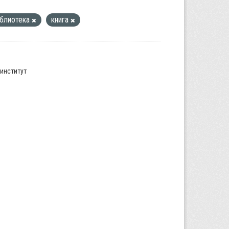
блиотека
книга
институт