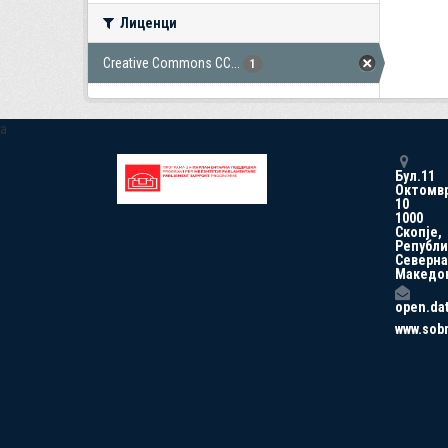
Лиценци
Creative Commons CC...
1
a
Бул.11
Октомв
10
1000
Скопје,
Републи
Северна
Македо
open.da
www.sob