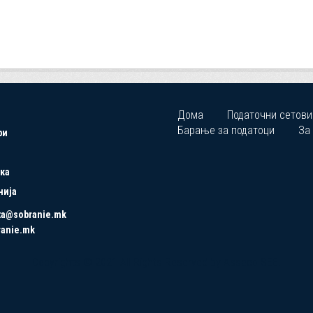
Дома
Податочни сетови
Барање за податоци
За
ри
ка
нија
ta@sobranie.mk
ranie.mk
Copyrights © 2021 All Rights Reserved by Asseco SEE.