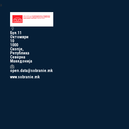
a
Бул.11
Октомври
10
1000
Скопје,
Република
Северна
Македонија
open.data@sobranie.mk
www.sobranie.mk