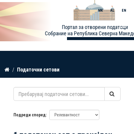
MK
AL
EN
Toggle
Портал за отворени податоци
naviga
Собрание на Република Северна Макед
Прескокнете
Податочни сетови
до
содржина
Подреди според