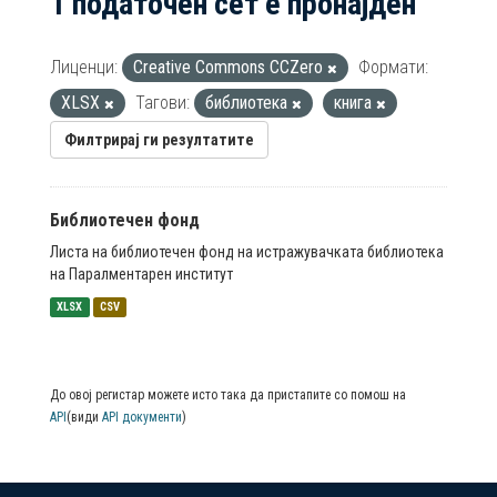
1 податочен сет е пронајден
Лиценци:
Creative Commons CCZero
Формати:
XLSX
Тагови:
библиотека
книга
Филтрирај ги резултатите
Библиотечен фонд
Листа на библиотечен фонд на истражувачката библиотека
на Паралментарен институт
XLSX
CSV
До овој регистар можете исто така да пристапите со помош на
API
(види
API документи
)