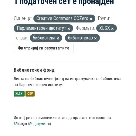
1 податочен сет е пронајден
Лиценци:
Creative Commons CCZero
Групи:
Парламентарен институт
Формати:
XLSX
Тагови:
библиотека
библиотекар
Филтрирај ги резултатите
Библиотечен фонд
Листа на библиотечен фонд на истражувачката библиотека
на Паралментарен институт
XLSX
CSV
До овој регистар можете исто така да пристапите со помош на
API
(види
API документи
)