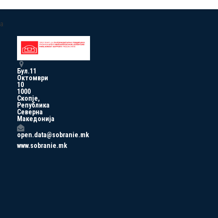
a
Бул.11
Октомври
10
1000
Скопје,
Република
Северна
Македонија
open.data@sobranie.mk
www.sobranie.mk