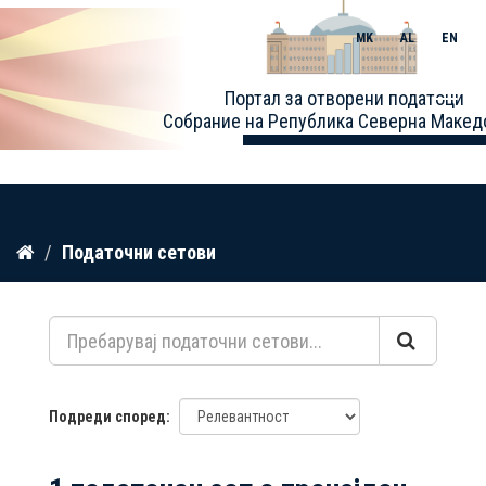
MK
AL
EN
Toggle
Портал за отворени податоци
naviga
Собрание на Република Северна Макед
Прескокнете
Податочни сетови
до
содржина
Подреди според