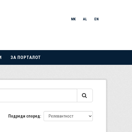
MK
AL
EN
И
ЗА ПОРТАЛОТ
Подреди според