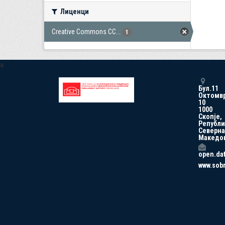
Лиценци
Creative Commons CC...
1
a
Бул.11
Октомв
10
1000
Скопје,
Републи
Северна
Македо
open.da
www.sob