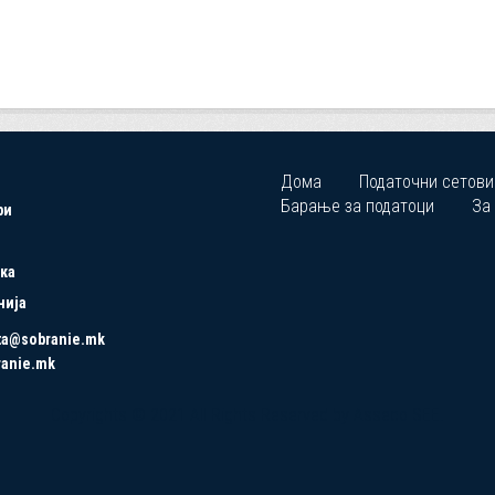
Дома
Податочни сетови
Барање за податоци
За
ри
ка
нија
ta@sobranie.mk
ranie.mk
Copyrights © 2021 All Rights Reserved by Asseco SEE.