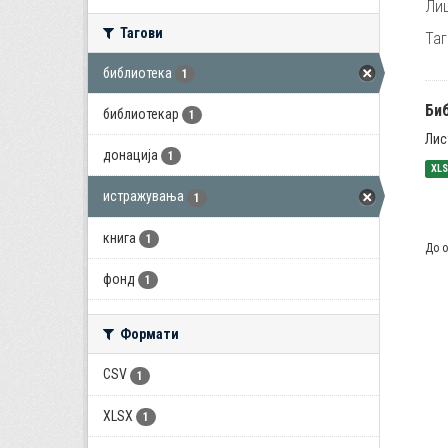
Лиц
Тагови
Таг
библиотека
1
Би
библиотекар
1
Лис
донација
1
XL
истражувања
1
книга
1
До о
фонд
1
Формати
CSV
1
XLSX
1