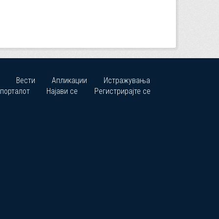
Вести
Апликации
Истражувања
 порталот
Најави се
Регистрирајте се