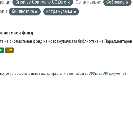
енци:
Creative Commons CCZero
Организации:
Собрание
ови:
библиотека
истражувања
блиотечен фонд
та на библиотечен фонд на истражувачката библиотека на Паралментарен 
SX
CSV
вој регистар можете исто така да пристапите со помош на
API
(види
API документи
)