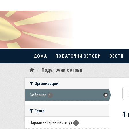
ДОМА
ПОДАТОЧНИ СЕТОВИ
ВЕСТИ
Прескокнете
Податочни сетови
до
содржина
Организации
Собрание
1
Групи
1
Парламентарен институт
1