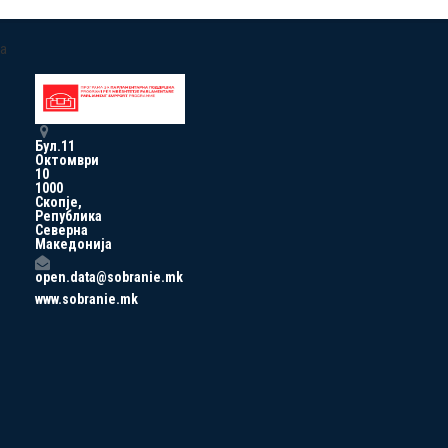
a
Бул.11
Октомври
10
1000
Скопје,
Република
Северна
Македонија
open.data@sobranie.mk
www.sobranie.mk