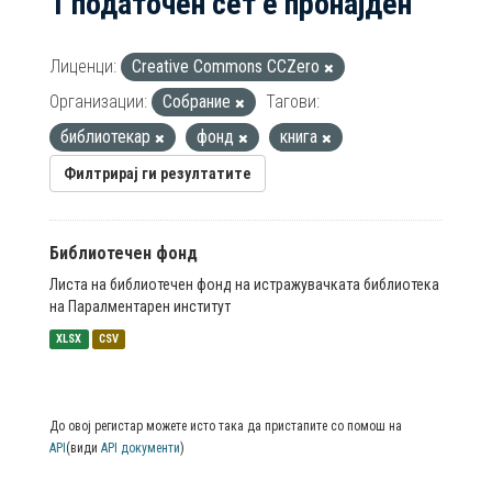
1 податочен сет е пронајден
Лиценци:
Creative Commons CCZero
Организации:
Собрание
Тагови:
библиотекар
фонд
книга
Филтрирај ги резултатите
Библиотечен фонд
Листа на библиотечен фонд на истражувачката библиотека
на Паралментарен институт
XLSX
CSV
До овој регистар можете исто така да пристапите со помош на
API
(види
API документи
)