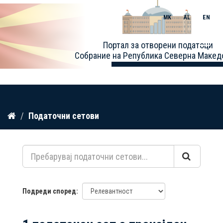
MK
AL
EN
Toggle
Портал за отворени податоци
naviga
Собрание на Република Северна Макед
Прескокнете
Податочни сетови
до
содржина
Подреди според