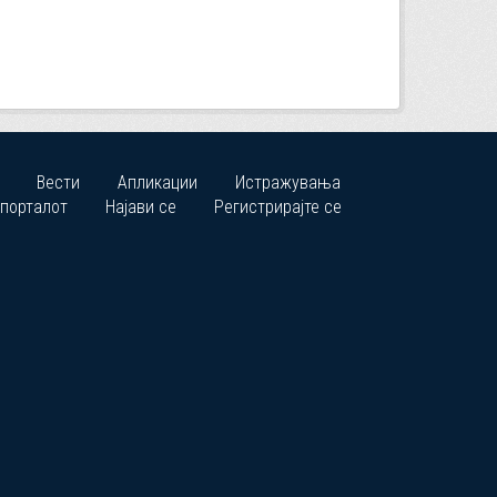
Вести
Апликации
Истражувања
 порталот
Најави се
Регистрирајте се