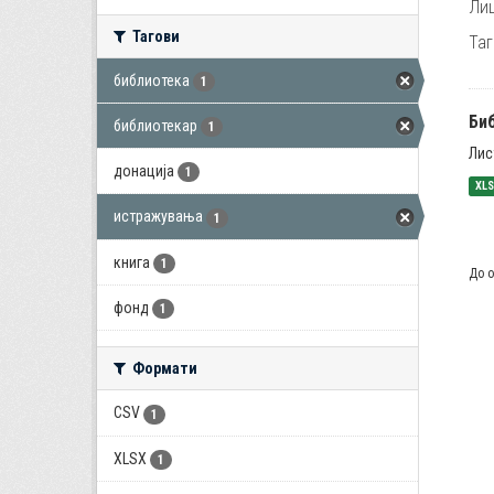
Лиц
Тагови
Таг
библиотека
1
Би
библиотекар
1
Лис
донација
1
XL
истражувања
1
книга
1
До о
фонд
1
Формати
CSV
1
XLSX
1