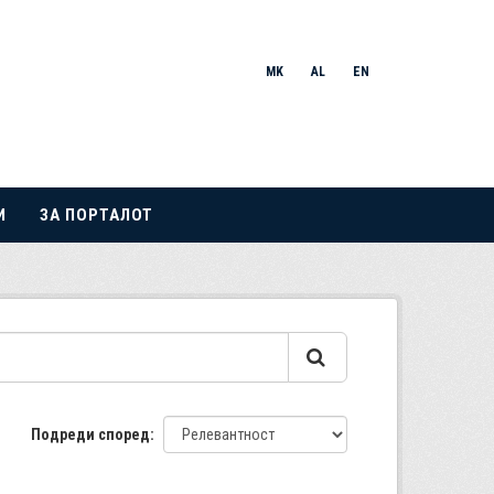
MK
AL
EN
И
ЗА ПОРТАЛОТ
Подреди според