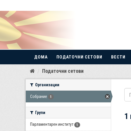
ДОМА
ПОДАТОЧНИ СЕТОВИ
ВЕСТИ
Прескокнете
Податочни сетови
до
содржина
Организации
Собрание
1
Групи
1
Парламентарен институт
1