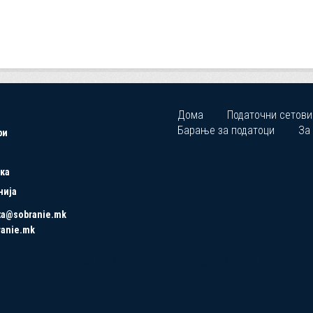
Дома
Податочни сетови
Барање за податоци
За
ри
ка
нија
ta@sobranie.mk
ranie.mk
Copyrights © 2021 All Rights Reserved by Asseco SEE.