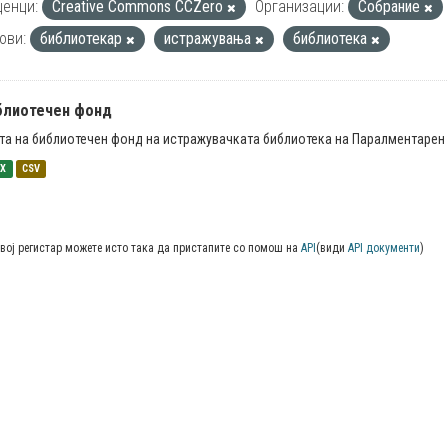
енци:
Creative Commons CCZero
Организации:
Собрание
ови:
библиотекар
истражувања
библиотека
блиотечен фонд
та на библиотечен фонд на истражувачката библиотека на Паралментарен 
SX
CSV
вој регистар можете исто така да пристапите со помош на
API
(види
API документи
)