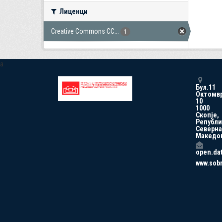
Лиценци
Creative Commons CC...
1
a
Бул.11
Октомв
10
1000
Скопје,
Републи
Северна
Македо
open.da
www.sob