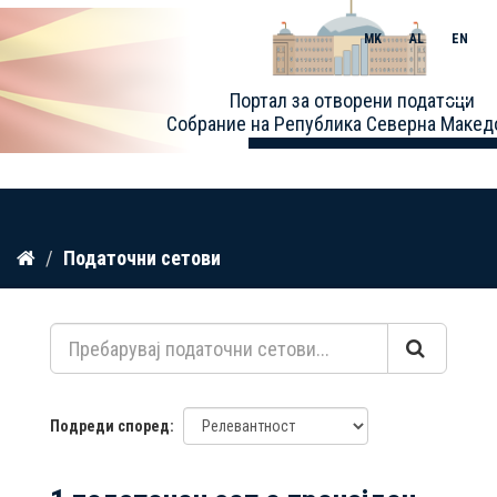
MK
AL
EN
Toggle
Портал за отворени податоци
naviga
Собрание на Република Северна Макед
Прескокнете
Податочни сетови
до
содржина
Подреди според