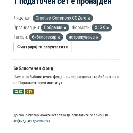
1 податочен сет е пронајден
Лиценци:
Creative Commons CCZero
Организации:
Собрание
Формати:
XLSX
Тагови:
библиотекар
истражувања
Филтрирај ги резултатите
Библиотечен фонд
Листа на библиотечен фонд на истражувачката библиотека
на Паралментарен институт
XLSX
CSV
До овој регистар можете исто така да пристапите со помош на
API
(види
API документи
)