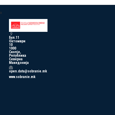
a
Бул.11
Октомври
10
1000
Скопје,
Република
Северна
Македонија
open.data@sobranie.mk
www.sobranie.mk