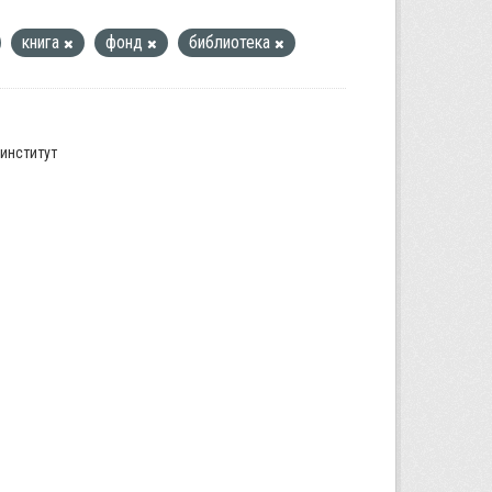
книга
фонд
библиотека
институт