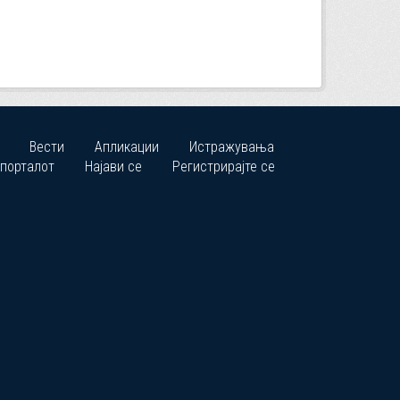
Вести
Апликации
Истражувања
 порталот
Најави се
Регистрирајте се