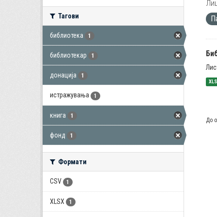
Лиц
Тагови
П
библиотека
1
Би
библиотекар
1
Лис
донација
1
XL
истражувања
1
книга
1
До о
фонд
1
Формати
CSV
1
XLSX
1