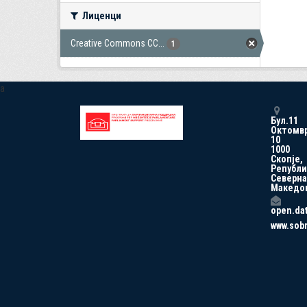
Лиценци
Creative Commons CC...
1
a
Бул.11
Октомв
10
1000
Скопје,
Републи
Северна
Македо
open.da
www.sob