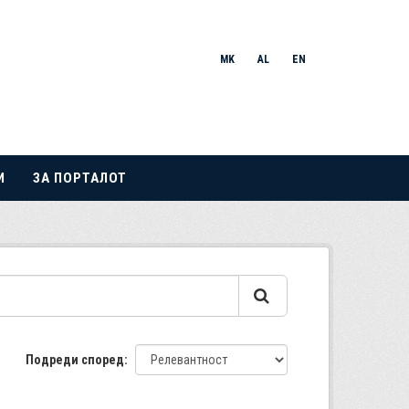
MK
AL
EN
И
ЗА ПОРТАЛОТ
Подреди според