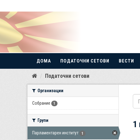
ДОМА
ПОДАТОЧНИ СЕТОВИ
ВЕСТИ
Прескокнете
Податочни сетови
до
содржина
Организации
Собрание
1
Групи
1
Парламентарен институт
1