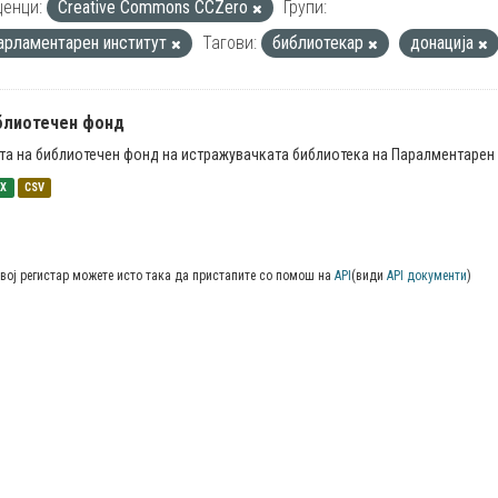
енци:
Creative Commons CCZero
Групи:
арламентарен институт
Тагови:
библиотекар
донација
блиотечен фонд
та на библиотечен фонд на истражувачката библиотека на Паралментарен 
SX
CSV
вој регистар можете исто така да пристапите со помош на
API
(види
API документи
)