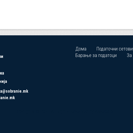
Дома
Податочни сетови
Барање за податоци
За
ри
ка
нија
ta@sobranie.mk
ranie.mk
Copyrights © 2021 All Rights Reserved by Asseco SEE.