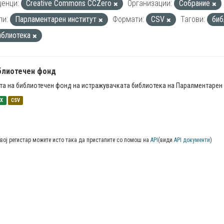
енци:
Creative Commons CCZero
Организации:
Собрание
пи:
Парламентарен институт
Формати:
CSV
Тагови:
биб
иблиотека
блиотечен фонд
та на библиотечен фонд на истражувачката библиотека на Паралментарен 
SX
CSV
вој регистар можете исто така да пристапите со помош на
API
(види
API документи
)