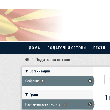
ДОМА
ПОДАТОЧНИ СЕТОВИ
ВЕСТИ
Прескокнете
Податочни сетови
до
содржина
Организации
Собрание
1
Групи
1
Парламентарен институт
1