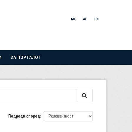
MK
AL
EN
И
ЗА ПОРТАЛОТ
Подреди според