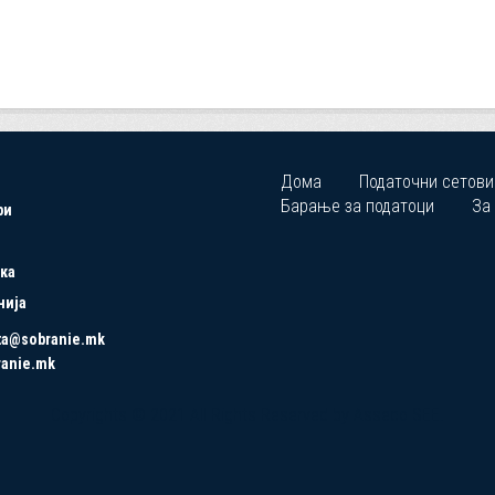
Дома
Податочни сетови
Барање за податоци
За
ри
ка
нија
ta@sobranie.mk
ranie.mk
Copyrights © 2021 All Rights Reserved by Asseco SEE.