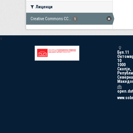
Лиценци
Creative Commons CC...
1
a
Бул.11
Октомв
10
1000
Скопје,
Републи
Северна
Македо
open.da
www.sob