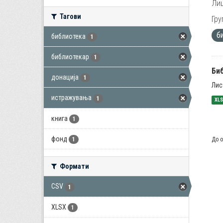
Лиц
Тагови
Гру
б
библиотека
1
библиотекар
1
Би
донација
1
Лис
истражувања
1
XL
книга
1
фонд
До о
1
Формати
CSV
1
XLSX
1