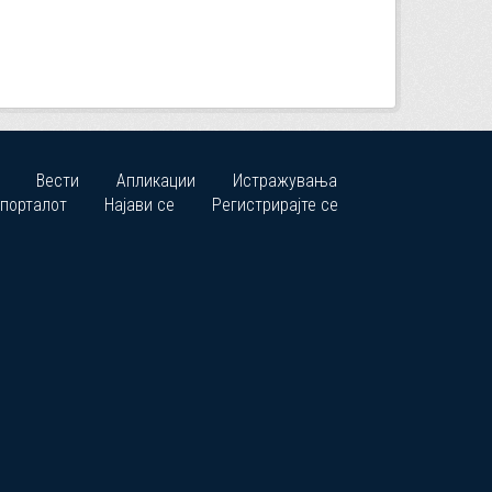
Вести
Апликации
Истражувања
 порталот
Најави се
Регистрирајте се