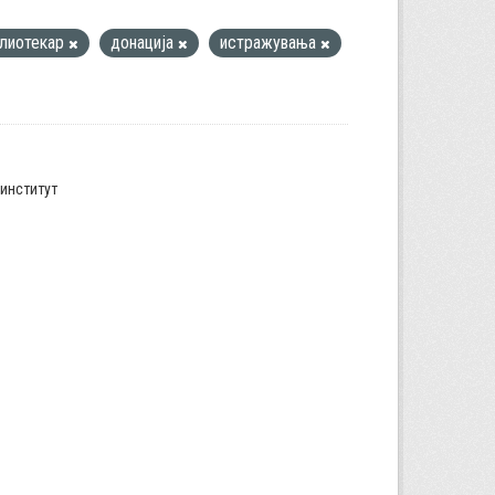
лиотекар
донација
истражувања
институт