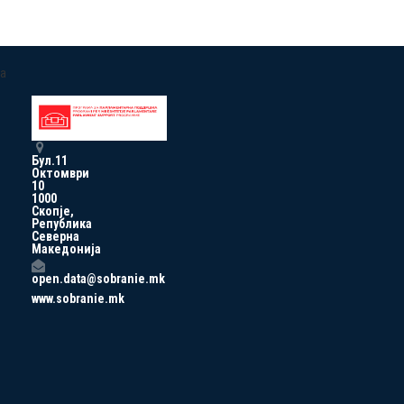
a
Бул.11
Октомври
10
1000
Скопје,
Република
Северна
Македонија
open.data@sobranie.mk
www.sobranie.mk