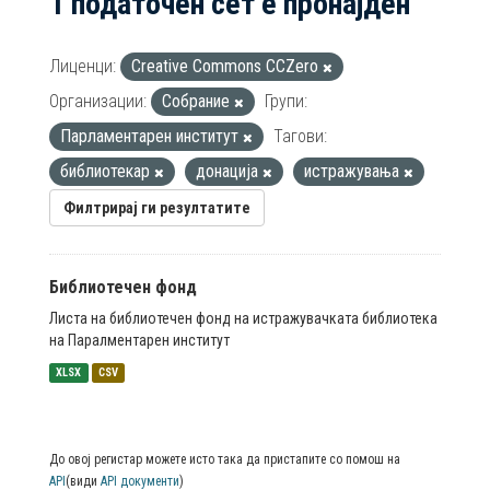
1 податочен сет е пронајден
Лиценци:
Creative Commons CCZero
Организации:
Собрание
Групи:
Парламентарен институт
Тагови:
библиотекар
донација
истражувања
Филтрирај ги резултатите
Библиотечен фонд
Листа на библиотечен фонд на истражувачката библиотека
на Паралментарен институт
XLSX
CSV
До овој регистар можете исто така да пристапите со помош на
API
(види
API документи
)