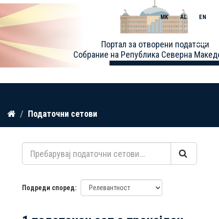
MK
AL
EN
Toggle
Портал за отворени податоци
naviga
Собрание на Република Северна Макед
Прескокнете
Податочни сетови
до
содржина
Подреди според