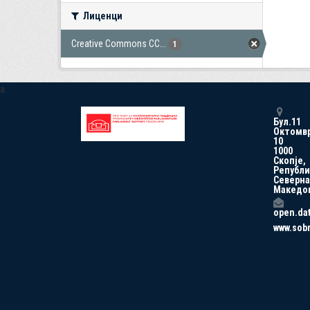
Лиценци
Creative Commons CC...
1
a
Бул.11
Октомв
10
1000
Скопје,
Републи
Северна
Македо
open.da
www.sob