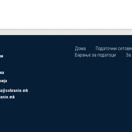
Дома
Податочни сетови
Барање за податоци
За
ри
ка
нија
ta@sobranie.mk
ranie.mk
Copyrights © 2021 All Rights Reserved by Asseco SEE.