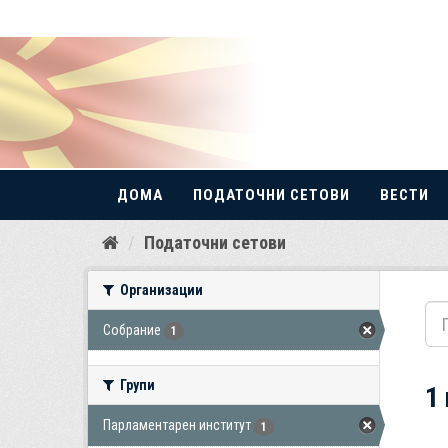
ДОМА
ПОДАТОЧНИ СЕТОВИ
ВЕСТИ
Прескокнете
Податочни сетови
до
содржина
Организации
Собрание
1
Групи
1
Парламентарен институт
1