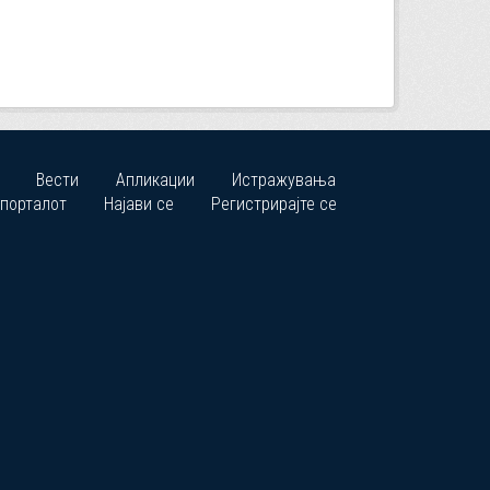
Вести
Апликации
Истражувања
 порталот
Најави се
Регистрирајте се