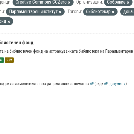
енци:
Creative Commons CCZero
Организации:
Собрание
пи:
Парламентарен институт
Тагови:
библиотекар
дона
онд
блиотечен фонд
та на библиотечен фонд на истражувачката библиотека на Паралментарен 
SX
CSV
вој регистар можете исто така да пристапите со помош на
API
(види
API документи
)