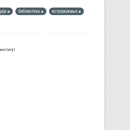
ција
библиотека
истражувања
институт