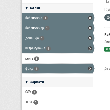
Лиц
Тагови
Гру
ф
библиотека
1
библиотекар
1
Би
донација
1
Лис
истражувања
1
XL
книга
1
фонд
До о
1
Формати
CSV
1
XLSX
1