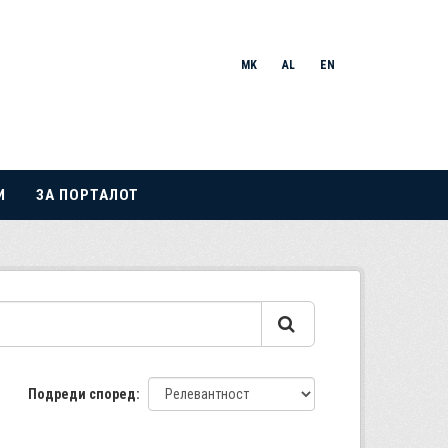
MK
AL
EN
И
ЗА ПОРТАЛОТ
Подреди според