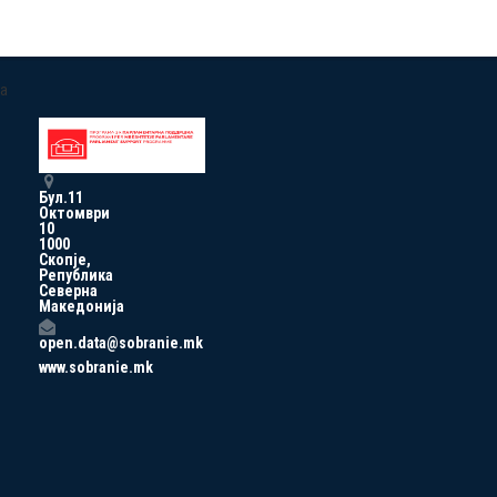
a
Бул.11
Октомври
10
1000
Скопје,
Република
Северна
Македонија
open.data@sobranie.mk
www.sobranie.mk