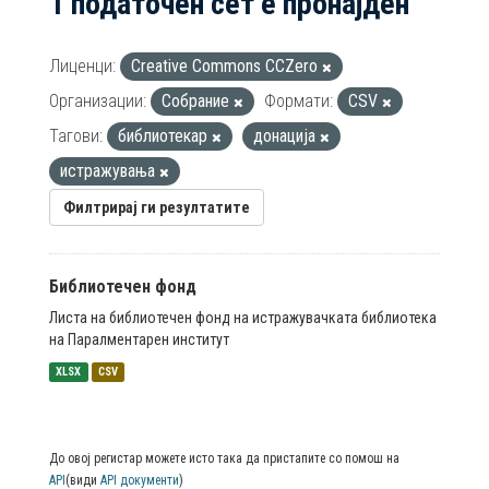
1 податочен сет е пронајден
Лиценци:
Creative Commons CCZero
Организации:
Собрание
Формати:
CSV
Тагови:
библиотекар
донација
истражувања
Филтрирај ги резултатите
Библиотечен фонд
Листа на библиотечен фонд на истражувачката библиотека
на Паралментарен институт
XLSX
CSV
До овој регистар можете исто така да пристапите со помош на
API
(види
API документи
)