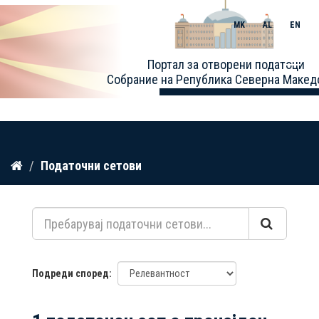
MK
AL
EN
Toggle
Портал за отворени податоци
naviga
Собрание на Република Северна Макед
Прескокнете
Податочни сетови
до
содржина
Подреди според