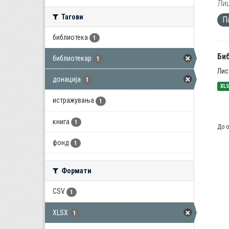
Лиц
Тагови
П
библиотека
1
Би
библиотекар
1
Лис
донација
1
XL
истражувања
1
книга
1
До о
фонд
1
Формати
CSV
1
XLSX
1