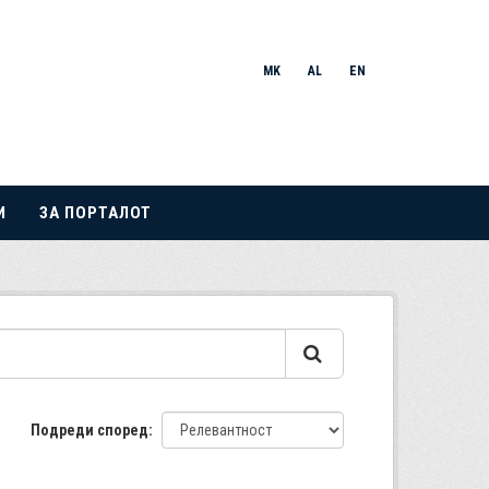
MK
AL
EN
И
ЗА ПОРТАЛОТ
Подреди според