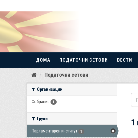
ДОМА
ПОДАТОЧНИ СЕТОВИ
ВЕСТИ
Прескокнете
Податочни сетови
до
содржина
Организации
Собрание
1
Групи
1
Парламентарен институт
1