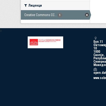
Лиценци
Creative Commons CC...
1
a
Бул.11
Октомв
10
1000
Скопје,
Републи
Северна
Македо
open.da
www.sob