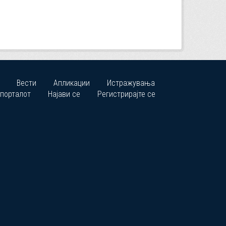
Вести
Апликации
Истражувања
 порталот
Најави се
Регистрирајте се