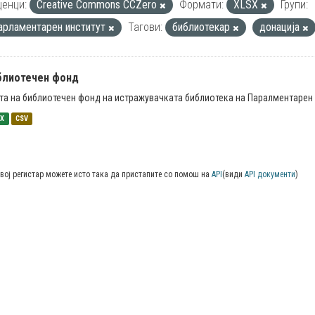
енци:
Creative Commons CCZero
Формати:
XLSX
Групи:
арламентарен институт
Тагови:
библиотекар
донација
блиотечен фонд
та на библиотечен фонд на истражувачката библиотека на Паралментарен 
SX
CSV
вој регистар можете исто така да пристапите со помош на
API
(види
API документи
)