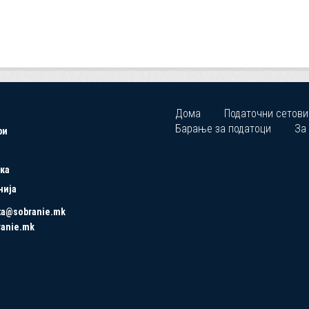
Дома
Податочни сетови
Барање за податоци
За
ри
ка
нија
ta@sobranie.mk
ranie.mk
Copyrights © 2021 All Rights Reserved by Asseco SEE.