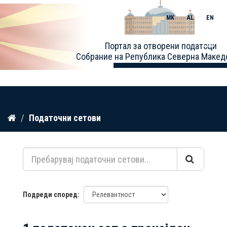
MK
AL
EN
Toggle
Портал за отворени податоци
naviga
Собрание на Република Северна Макед
Прескокнете
Податочни сетови
до
содржина
Подреди според