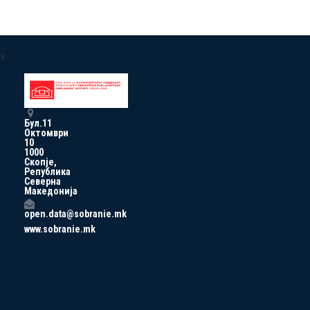
a
Бул.11
Октомври
10
1000
Скопје,
Република
Северна
Македонија
open.data@sobranie.mk
www.sobranie.mk