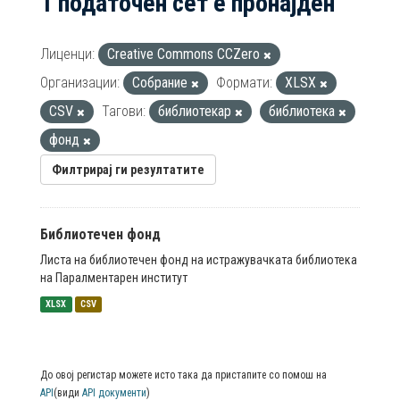
1 податочен сет е пронајден
Лиценци:
Creative Commons CCZero
Организации:
Собрание
Формати:
XLSX
CSV
Тагови:
библиотекар
библиотека
фонд
Филтрирај ги резултатите
Библиотечен фонд
Листа на библиотечен фонд на истражувачката библиотека
на Паралментарен институт
XLSX
CSV
До овој регистар можете исто така да пристапите со помош на
API
(види
API документи
)