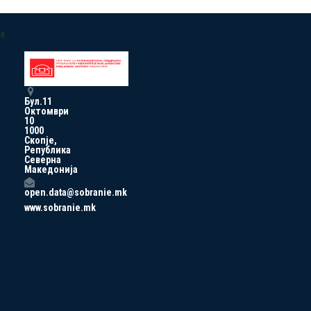
a
Бул.11
Октомври
10
1000
Скопје,
Република
Северна
Македонија
open.data@sobranie.mk
www.sobranie.mk