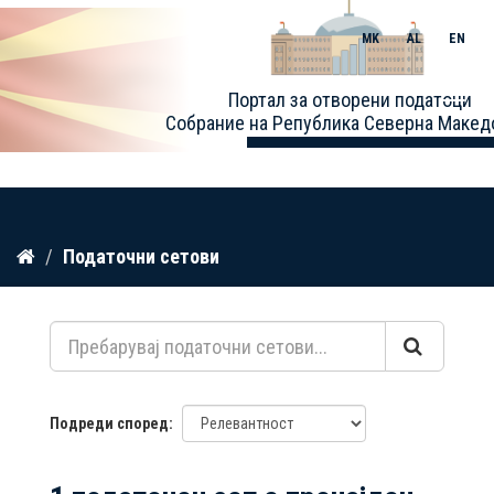
MK
AL
EN
Toggle
Портал за отворени податоци
naviga
Собрание на Република Северна Макед
Прескокнете
Податочни сетови
до
содржина
Подреди според