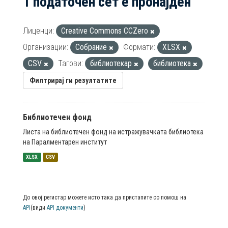
1 податочен сет е пронајден
Лиценци:
Creative Commons CCZero
Организации:
Собрание
Формати:
XLSX
CSV
Тагови:
библиотекар
библиотека
Филтрирај ги резултатите
Библиотечен фонд
Листа на библиотечен фонд на истражувачката библиотека
на Паралментарен институт
XLSX
CSV
До овој регистар можете исто така да пристапите со помош на
API
(види
API документи
)