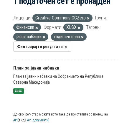
1 податочен сет е пронајден
Лиценци:
Creative Commons CCZero
Групи:
Финансии
Формати:
XLSX
Тагови:
јавни набавки
годишен план
Филтрирај ги резултатите
План за јавни набавки
План за јавни набавки на Собранието на Република
Северна Македонија
XLSX
До овој регистар можете исто така да пристапите со помош на
API
(види
API документи
)