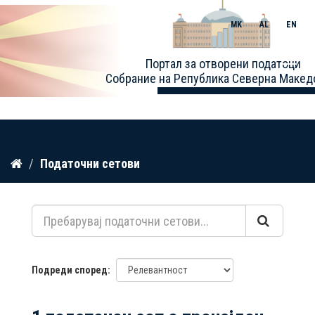
MK
AL
EN
Toggle
Портал за отворени податоци
naviga
Собрание на Република Северна Макед
Прескокнете
Податочни сетови
до
содржина
Подреди според