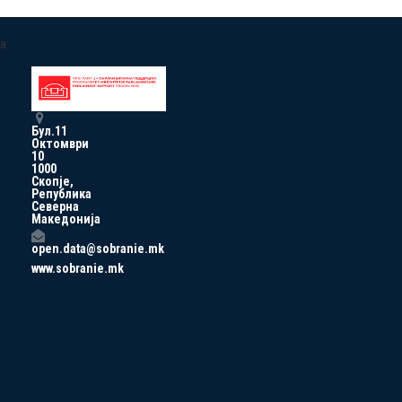
a
Бул.11
Октомври
10
1000
Скопје,
Република
Северна
Македонија
open.data@sobranie.mk
www.sobranie.mk