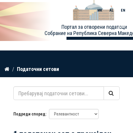
MK
AL
EN
Toggle
Портал за отворени податоци
naviga
Собрание на Република Северна Макед
Прескокнете
Податочни сетови
до
содржина
Подреди според