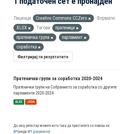
1 податочен сет е пронајден
Лиценци:
Creative Commons CCZero
Формати:
XLSX
Тагови:
пратеници
пратеничка група
парламент
соработка
Филтрирај ги резултатите
Пратенички групи за соработка 2020-2024
Пратенички групи на Собранието за соработка со другите
парламенти 2020-2024
XLSX
JSON
До овој регистар можете исто така да пристапите со помош на
API
(види
API документи
)