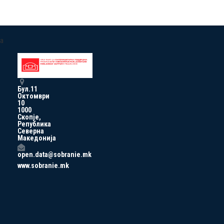
a
Бул.11
Октомври
10
1000
Скопје,
Република
Северна
Македонија
open.data@sobranie.mk
www.sobranie.mk