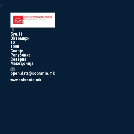
a
Бул.11
Октомври
10
1000
Скопје,
Република
Северна
Македонија
open.data@sobranie.mk
www.sobranie.mk