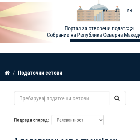
MK
AL
EN
Toggle
Портал за отворени податоци
naviga
Собрание на Република Северна Макед
Прескокнете
Податочни сетови
до
содржина
Подреди според