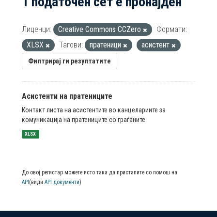
1 податочен сет е пронајден
Лиценци:
Creative Commons CCZero
Формати:
XLSX
Тагови:
пратеници
асистент
Филтрирај ги резултатите
Асистенти на пратениците
Контакт листа на асистентите во канцелариите за
комуникација на пратениците со граѓаните
XLSX
До овој регистар можете исто така да пристапите со помош на
API
(види
API документи
)