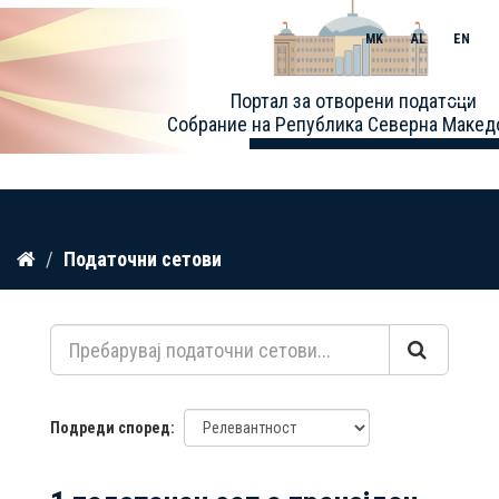
MK
AL
EN
Toggle
Портал за отворени податоци
naviga
Собрание на Република Северна Макед
Прескокнете
Податочни сетови
до
содржина
Подреди според