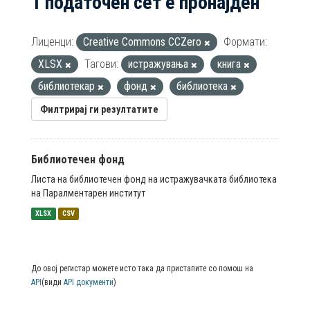
1 податочен сет е пронајден
Лиценци:
Creative Commons CCZero
Формати:
XLSX
Тагови:
истражувања
книга
библиотекар
фонд
библиотека
Филтрирај ги резултатите
Библиотечен фонд
Листа на библиотечен фонд на истражувачката библиотека
на Паралментарен институт
XLSX
CSV
До овој регистар можете исто така да пристапите со помош на
API
(види
API документи
)