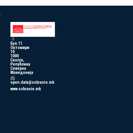
a
Бул.11
Октомври
10
1000
Скопје,
Република
Северна
Македонија
open.data@sobranie.mk
www.sobranie.mk