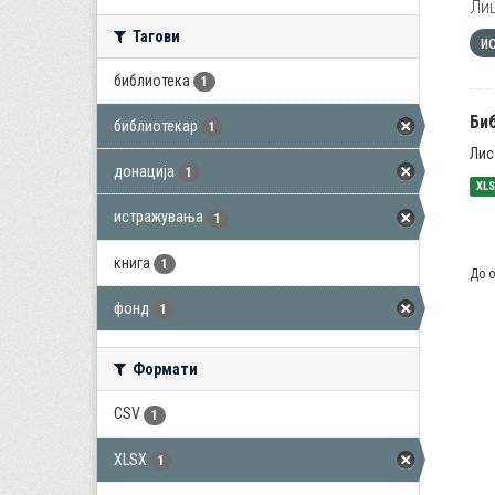
Лиц
Тагови
и
библиотека
1
Би
библиотекар
1
Лис
донација
1
XL
истражувања
1
книга
1
До о
фонд
1
Формати
CSV
1
XLSX
1