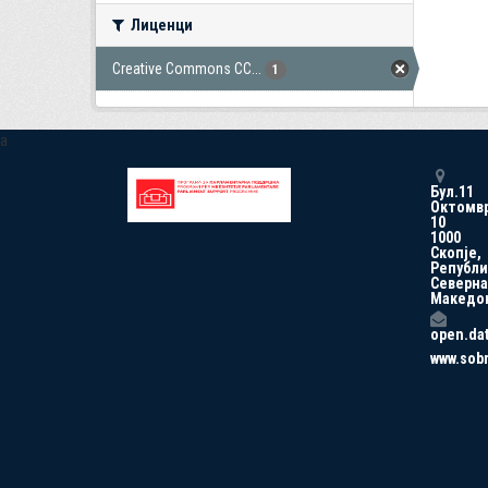
Лиценци
Creative Commons CC...
1
a
Бул.11
Октомв
10
1000
Скопје,
Републи
Северна
Македо
open.da
www.sob