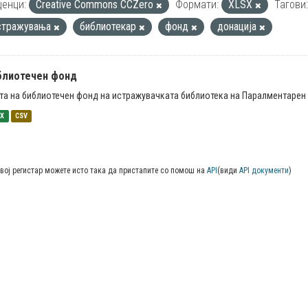
енци:
Creative Commons CCZero
Формати:
XLSX
Тагови:
стражувања
библиотекар
фонд
донација
блиотечен фонд
та на библиотечен фонд на истражувачката библиотека на Паралментарен 
SX
CSV
вој регистар можете исто така да пристапите со помош на
API
(види
API документи
)