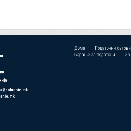
Дома
Податочни сетови
Барање за податоци
За
ри
ка
нија
ta@sobranie.mk
ranie.mk
Copyrights © 2021 All Rights Reserved by Asseco SEE.