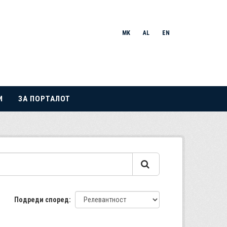
MK
AL
EN
И
ЗА ПОРТАЛОТ
Подреди според