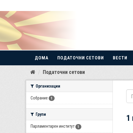
ДОМА
ПОДАТОЧНИ СЕТОВИ
ВЕСТИ
Прескокнете
Податочни сетови
до
содржина
Организации
Собрание
1
Групи
1
Парламентарен институт
1