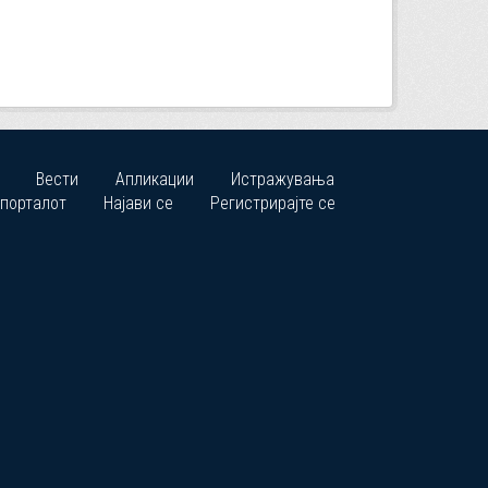
Вести
Апликации
Истражувања
 порталот
Најави се
Регистрирајте се