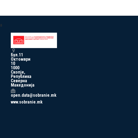
a
Бул.11
Октомври
10
1000
Скопје,
Република
Северна
Македонија
open.data@sobranie.mk
www.sobranie.mk