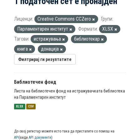
1 податочен сет е пронајден
Лиценци:
Creative Commons CCZero
Групи:
Парламентарен институт
Формати:
XLSX
Тагови:
истражувања
библиотекар
книга
донација
Филтрирај ги резултатите
Библиотечен фонд
Листа на библиотечен фонд на истражувачката библиотека
на Паралментарен институт
XLSX
CSV
До овој регистар можете исто така да пристапите со помош на
API
(види
API документи
)