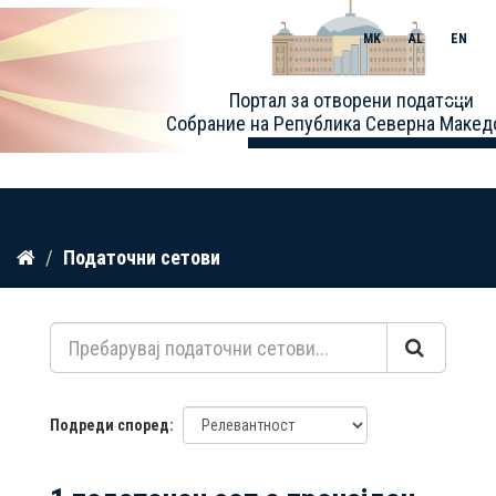
MK
AL
EN
Toggle
Портал за отворени податоци
naviga
Собрание на Република Северна Макед
Прескокнете
Податочни сетови
до
содржина
Подреди според