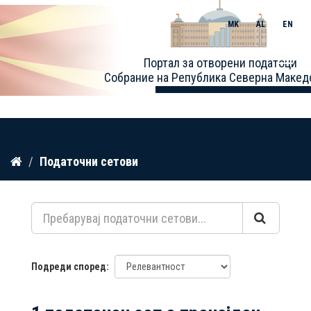
MK
AL
EN
Toggle
Портал за отворени податоци
naviga
Собрание на Република Северна Макед
Прескокнете
Податочни сетови
до
содржина
Подреди според