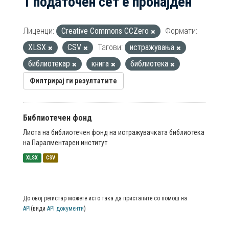
1 податочен сет е пронајден
Лиценци:
Creative Commons CCZero
Формати:
XLSX
CSV
Тагови:
истражувања
библиотекар
книга
библиотека
Филтрирај ги резултатите
Библиотечен фонд
Листа на библиотечен фонд на истражувачката библиотека
на Паралментарен институт
XLSX
CSV
До овој регистар можете исто така да пристапите со помош на
API
(види
API документи
)