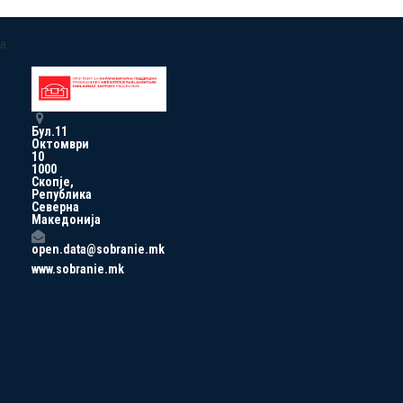
a
Бул.11
Октомври
10
1000
Скопје,
Република
Северна
Македонија
open.data@sobranie.mk
www.sobranie.mk