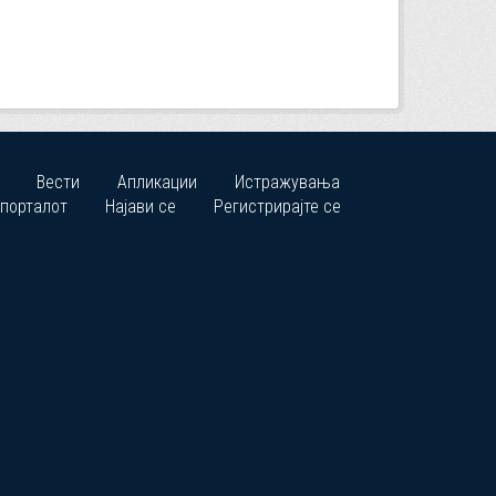
Вести
Апликации
Истражувања
 порталот
Најави се
Регистрирајте се