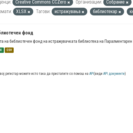
енци:
Creative Commons CCZero
Организации:
Собрание
рмати:
XLSX
Тагови:
истражувања
библиотекар
к
блиотечен фонд
та на библиотечен фонд на истражувачката библиотека на Паралментарен 
SX
CSV
вој регистар можете исто така да пристапите со помош на
API
(види
API документи
)