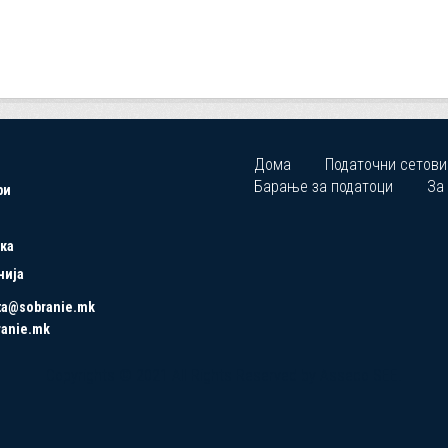
Дома
Податочни сетови
Барање за податоци
За
ри
ка
нија
ta@sobranie.mk
ranie.mk
Copyrights © 2021 All Rights Reserved by Asseco SEE.