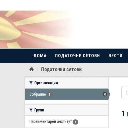
ДОМА
ПОДАТОЧНИ СЕТОВИ
ВЕСТИ
Прескокнете
Податочни сетови
до
содржина
Организации
Собрание
1
Групи
1
Парламентарен институт
1