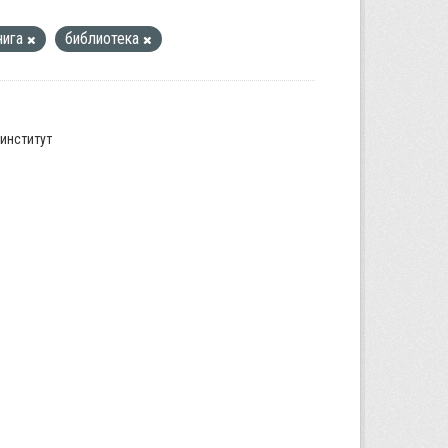
нига
библиотека
институт