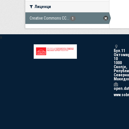
Лиценци
Creative Commons CC...
1
a
Бул.11
Октомв
10
1000
Скопје,
Републи
Северна
Македо
open.da
www.sob