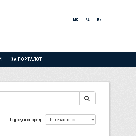
MK
AL
EN
И
ЗА ПОРТАЛОТ
Подреди според