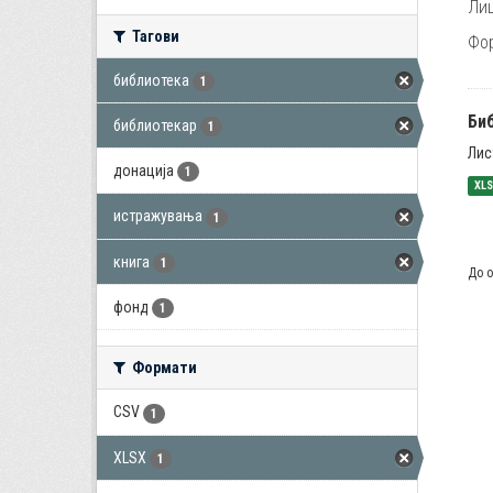
Лиц
Тагови
Фо
библиотека
1
Би
библиотекар
1
Лис
донација
1
XL
истражувања
1
книга
1
До о
фонд
1
Формати
CSV
1
XLSX
1