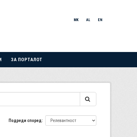
MK
AL
EN
И
ЗА ПОРТАЛОТ
Подреди според