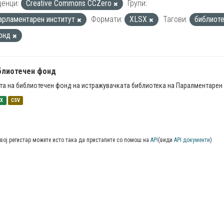
енци:
Creative Commons CCZero
Групи:
арламентарен институт
Формати:
XLSX
Тагови:
библиот
онд
блиотечен фонд
та на библиотечен фонд на истражувачката библиотека на Паралментарен 
SX
CSV
вој регистар можете исто така да пристапите со помош на
API
(види
API документи
)