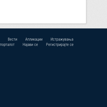
Вести
Апликации
Истражувања
 порталот
Најави се
Регистрирајте се