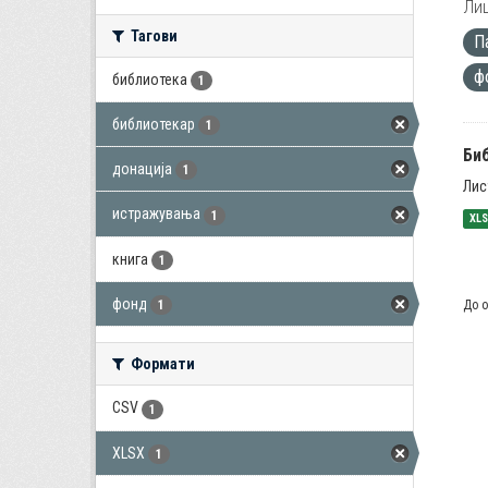
Лиц
Тагови
П
ф
библиотека
1
библиотекар
1
Би
донација
1
Лис
истражувања
1
XL
книга
1
фонд
До о
1
Формати
CSV
1
XLSX
1