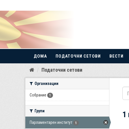
ДОМА
ПОДАТОЧНИ СЕТОВИ
ВЕСТИ
Прескокнете
Податочни сетови
до
содржина
Организации
Собрание
1
Групи
1
Парламентарен институт
1