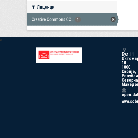
Лиценци
Creative Commons CC...
1
a
Бул.11
Октомв
10
1000
Скопје,
Републи
Северна
Македо
open.da
www.sob