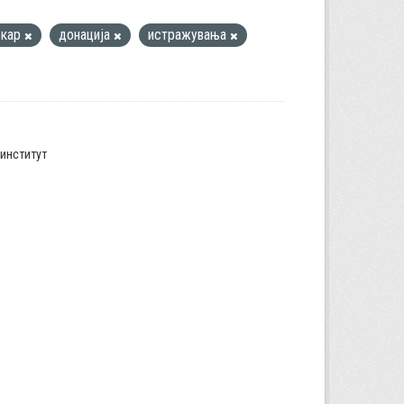
екар
донација
истражувања
институт