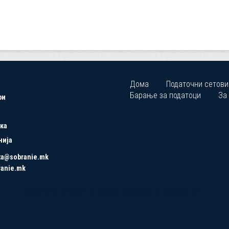
Дома
Податочни сетови
Барање за податоци
За
ри
ка
нија
ta@sobranie.mk
ranie.mk
Copyrights © 2021 All Rights Reserved by Asseco SEE.