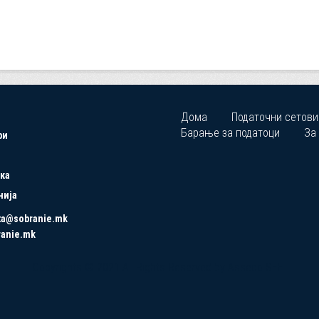
Дома
Податочни сетови
Барање за податоци
За
ри
ка
нија
ta@sobranie.mk
ranie.mk
Copyrights © 2021 All Rights Reserved by Asseco SEE.