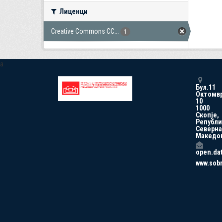
Лиценци
Creative Commons CC...
1
a
Бул.11
Октомв
10
1000
Скопје,
Републи
Северна
Македо
open.da
www.sob