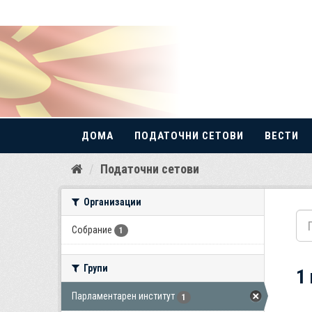
ДОМА
ПОДАТОЧНИ СЕТОВИ
ВЕСТИ
Прескокнете
Податочни сетови
до
содржина
Организации
Собрание
1
Групи
1
Парламентарен институт
1