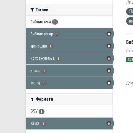
Лиц
Тагови
П
к
библиотека
1
библиотекар
1
Би
донација
1
Лис
истражувања
1
XL
книга
1
фонд
До о
1
Формати
CSV
1
XLSX
1