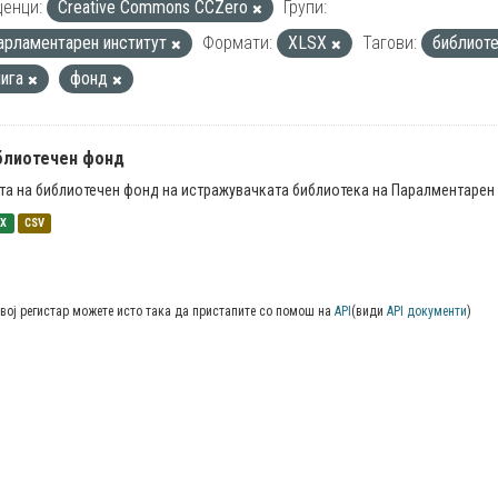
енци:
Creative Commons CCZero
Групи:
арламентарен институт
Формати:
XLSX
Тагови:
библиот
нига
фонд
блиотечен фонд
та на библиотечен фонд на истражувачката библиотека на Паралментарен 
SX
CSV
вој регистар можете исто така да пристапите со помош на
API
(види
API документи
)