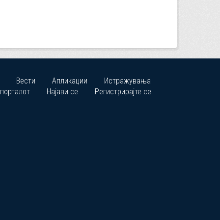
Вести
Апликации
Истражувања
 порталот
Најави се
Регистрирајте се