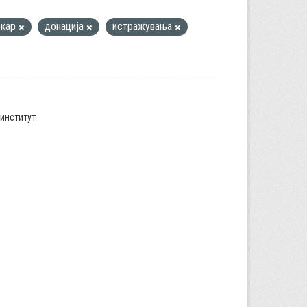
екар
донација
истражувања
институт