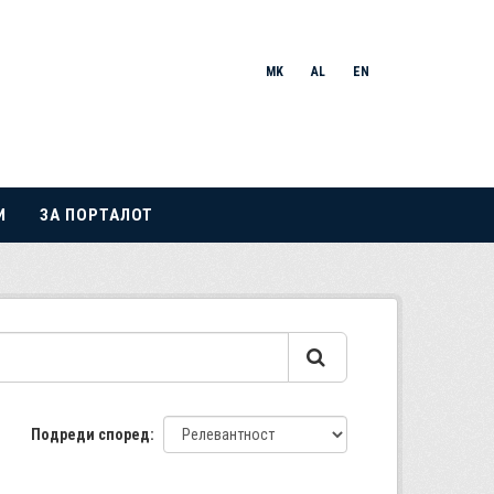
MK
AL
EN
И
ЗА ПОРТАЛОТ
Подреди според