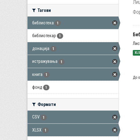
Лиц
Тагови
Фо
библиотека
1
Би
библиотекар
1
Лис
донација
1
XL
истражувања
1
книга
1
До о
фонд
1
Формати
CSV
1
XLSX
1