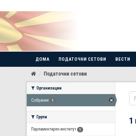
ДОМА
ПОДАТОЧНИ СЕТОВИ
ВЕСТИ
Прескокнете
Податочни сетови
до
содржина
Организации
Собрание
1
Групи
1
Парламентарен институт
1