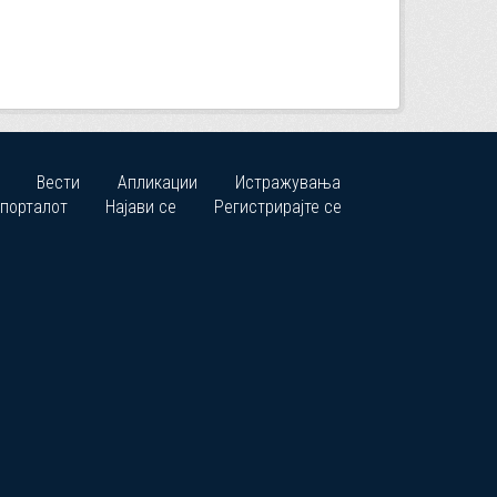
Вести
Апликации
Истражувања
 порталот
Најави се
Регистрирајте се