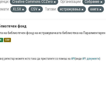
енци:
Creative Commons CCZero
Организации:
Собрание
рмати:
XLSX
CSV
Тагови:
истражувања
книга
блиотечен фонд
та на библиотечен фонд на истражувачката библиотека на Паралментарен 
SX
CSV
вој регистар можете исто така да пристапите со помош на
API
(види
API документи
)