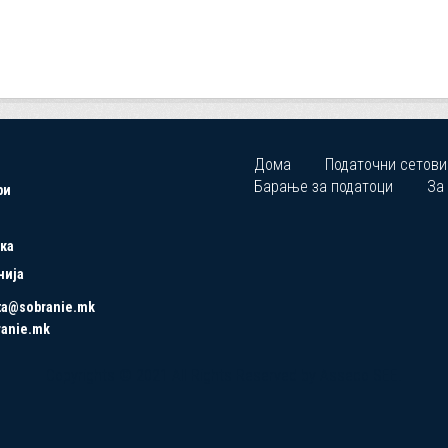
Дома
Податочни сетови
Барање за податоци
За
ри
ка
нија
ta@sobranie.mk
ranie.mk
Copyrights © 2021 All Rights Reserved by Asseco SEE.