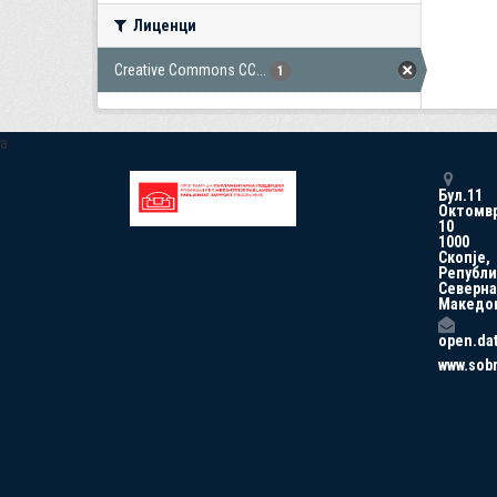
Лиценци
Creative Commons CC...
1
a
Бул.11
Октомв
10
1000
Скопје,
Републи
Северна
Македо
open.da
www.sob