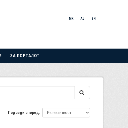
MK
AL
EN
И
ЗА ПОРТАЛОТ
Подреди според