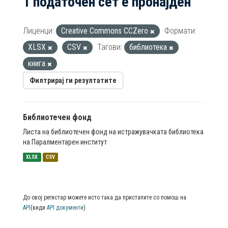
1 податочен сет е пронајден
Лиценци:
Creative Commons CCZero
Формати:
XLSX
CSV
Тагови:
библиотека
книга
Филтрирај ги резултатите
Библиотечен фонд
Листа на библиотечен фонд на истражувачката библиотека
на Паралментарен институт
XLSX
CSV
До овој регистар можете исто така да пристапите со помош на
API
(види
API документи
)