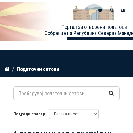
MK
AL
EN
Toggle
Портал за отворени податоци
naviga
Собрание на Република Северна Макед
Прескокнете
Податочни сетови
до
содржина
Подреди според