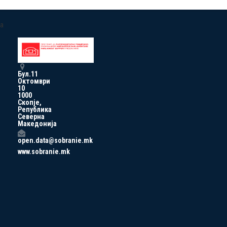
a
Бул.11
Октомври
10
1000
Скопје,
Република
Северна
Македонија
open.data@sobranie.mk
www.sobranie.mk