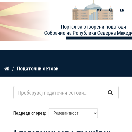
MK
AL
EN
Toggle
Портал за отворени податоци
naviga
Собрание на Република Северна Макед
Прескокнете
Податочни сетови
до
содржина
Подреди според