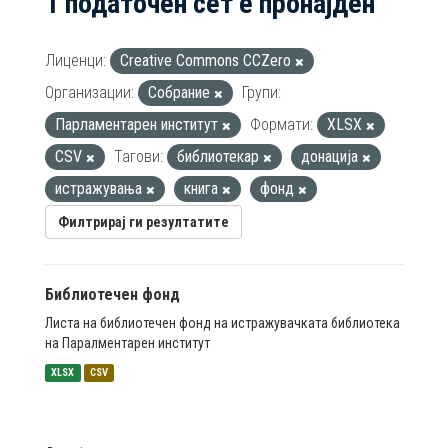
1 податочен сет е пронајден
Лиценци:
Creative Commons CCZero
Организации:
Собрание
Групи:
Парламентарен институт
Формати:
XLSX
CSV
Тагови:
библиотекар
донација
истражувања
книга
фонд
Филтрирај ги резултатите
Библиотечен фонд
Листа на библиотечен фонд на истражувачката библиотека
на Паралментарен институт
XLSX
CSV