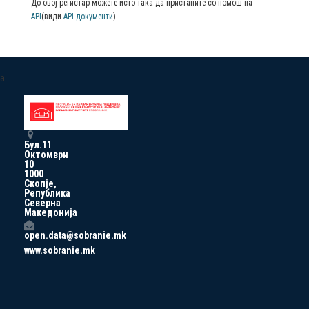
До овој регистар можете исто така да пристапите со помош на
API
(види
API документи
)
a
Бул.11
Октомври
10
1000
Скопје,
Република
Северна
Македонија
open.data@sobranie.mk
www.sobranie.mk