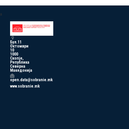
a
Бул.11
Октомври
10
1000
Скопје,
Република
Северна
Македонија
open.data@sobranie.mk
www.sobranie.mk