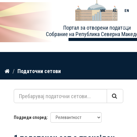
MK
AL
EN
Toggle
Портал за отворени податоци
naviga
Собрание на Република Северна Макед
Прескокнете
Податочни сетови
до
содржина
Подреди според