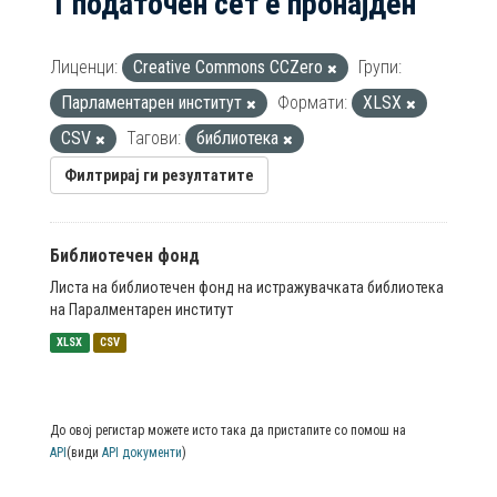
1 податочен сет е пронајден
Лиценци:
Creative Commons CCZero
Групи:
Парламентарен институт
Формати:
XLSX
CSV
Тагови:
библиотека
Филтрирај ги резултатите
Библиотечен фонд
Листа на библиотечен фонд на истражувачката библиотека
на Паралментарен институт
XLSX
CSV
До овој регистар можете исто така да пристапите со помош на
API
(види
API документи
)