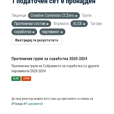
1 податочен сет е пронајден
Лиценци:
Creative Commons CCZero
Групи:
Пратенички состав
Формати:
XLSX
Тагови:
соработка
парламент
Филтрирај ги резултатите
Пратенички групи за соработка 2020-2024
Пратенички групи на Собранието за соработка со другите
парламенти 2020-2024
XLSX
JSON
До овој регистар можете исто така да пристапите со помош на
API
(види
API документи
)