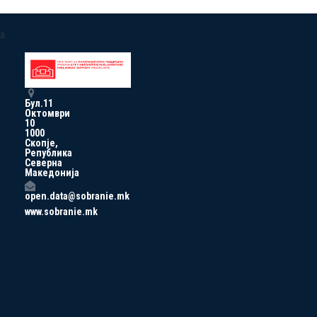
a
Бул.11
Октомври
10
1000
Скопје,
Република
Северна
Македонија
open.data@sobranie.mk
www.sobranie.mk