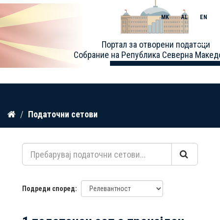
MK
AL
EN
Toggle
Портал за отворени податоци
naviga
Собрание на Република Северна Макед
Прескокнете
Податочни сетови
до
содржина
Подреди според