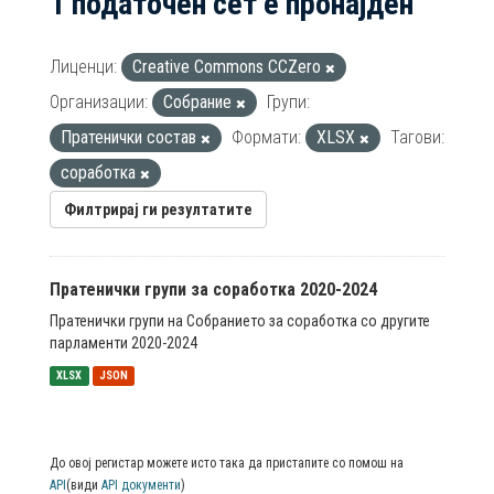
1 податочен сет е пронајден
Лиценци:
Creative Commons CCZero
Организации:
Собрание
Групи:
Пратенички состав
Формати:
XLSX
Тагови:
соработка
Филтрирај ги резултатите
Пратенички групи за соработка 2020-2024
Пратенички групи на Собранието за соработка со другите
парламенти 2020-2024
XLSX
JSON
До овој регистар можете исто така да пристапите со помош на
API
(види
API документи
)