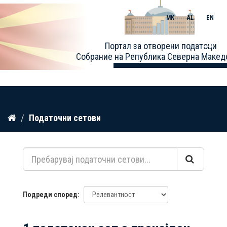
MK
AL
EN
Toggle
Портал за отворени податоци
naviga
Собрание на Република Северна Макед
Прескокнете
Податочни сетови
до
содржина
Подреди според