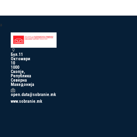
a
Бул.11
Октомври
10
1000
Скопје,
Република
Северна
Македонија
open.data@sobranie.mk
www.sobranie.mk