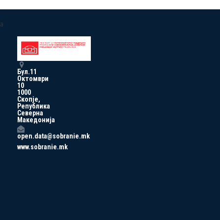
a
Бул.11
Октомври
10
1000
Скопје,
Република
Северна
Македонија
open.data@sobranie.mk
www.sobranie.mk