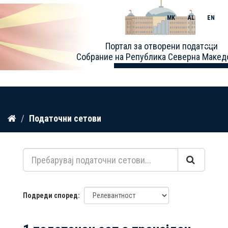
MK
AL
EN
Toggle
Портал за отворени податоци
naviga
Собрание на Република Северна Макед
Прескокнете
Податочни сетови
до
содржина
Подреди според