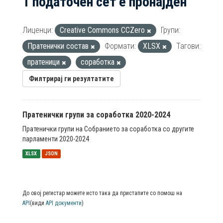
1 податочен сет е пронајден
Лиценци:
Creative Commons CCZero
Групи:
Пратенички состав
Формати:
XLSX
Тагови:
пратеници
соработка
Филтрирај ги резултатите
Пратенички групи за соработка 2020-2024
Пратенички групи на Собранието за соработка со другите
парламенти 2020-2024
XLSX
JSON
До овој регистар можете исто така да пристапите со помош на
API
(види
API документи
)