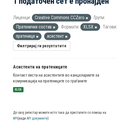
1 податочен сет е пронајден
Лиценци:
Creative Commons CCZero
Групи:
Пратенички состав
Формати:
XLSX
Тагови:
пратеници
асистент
Филтрирај ги резултатите
Асистенти на пратениците
Контакт листа на асистентите во канцелариите за
комуникација на пратениците со граѓаните
XLSX
До овој регистар можете исто така да пристапите со помош на
API
(види
API документи
)