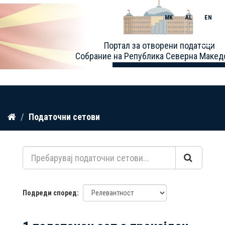
MK
AL
EN
Toggle
Портал за отворени податоци
naviga
Собрание на Република Северна Макед
Прескокнете
Податочни сетови
до
содржина
Подреди според