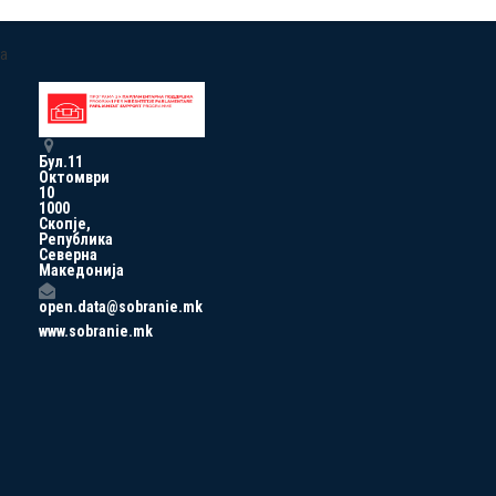
a
Бул.11
Октомври
10
1000
Скопје,
Република
Северна
Македонија
open.data@sobranie.mk
www.sobranie.mk