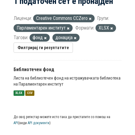
1 податочен сет е пронајден
Лиценци:
Creative Commons CCZero
Групи:
Парламентарен институт
Формати:
XLSX
Тагови:
фонд
донација
Филтрирај ги резултатите
Библиотечен фонд
Листа на библиотечен фонд на истражувачката библиотека
на Паралментарен институт
XLSX
CSV
До овој регистар можете исто така да пристапите со помош на
API
(види
API документи
)