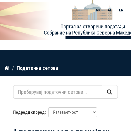
MK
AL
EN
Toggle
Портал за отворени податоци
naviga
Собрание на Република Северна Макед
Прескокнете
Податочни сетови
до
содржина
Подреди според