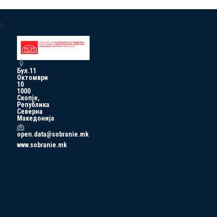
a
Бул.11
Октомври
10
1000
Скопје,
Република
Северна
Македонија
open.data@sobranie.mk
www.sobranie.mk