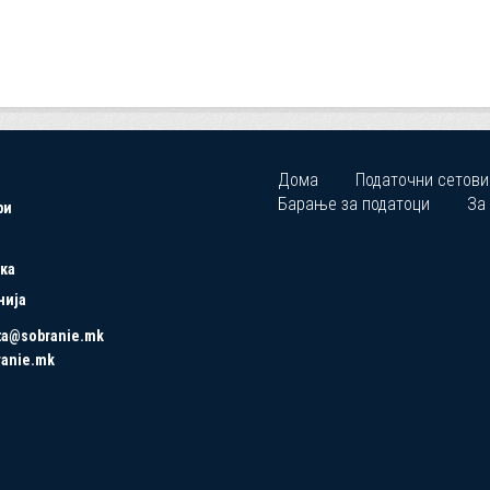
Дома
Податочни сетови
Барање за податоци
За
ри
ка
нија
ta@sobranie.mk
ranie.mk
Copyrights © 2021 All Rights Reserved by Asseco SEE.