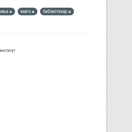
вања
книга
библиотекар
институт