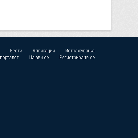
Вести
Апликации
Истражувања
 порталот
Најави се
Регистрирајте се