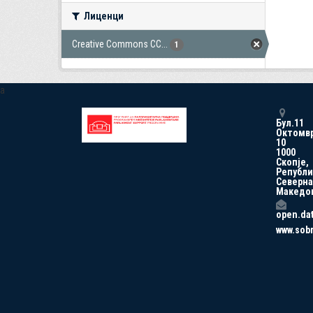
Лиценци
Creative Commons CC...
1
a
Бул.11
Октомв
10
1000
Скопје,
Републи
Северна
Македо
open.da
www.sob