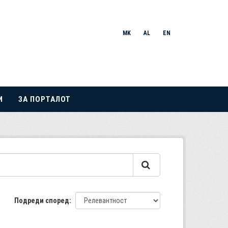
MK
AL
EN
И
ЗА ПОРТАЛОТ
Подреди според