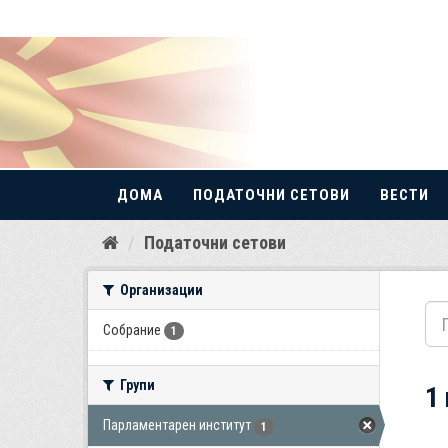
ДОМА
ПОДАТОЧНИ СЕТОВИ
ВЕСТИ
Прескокнете
Податочни сетови
до
содржина
Организации
Собрание
1
Групи
1
Парламентарен институт
1