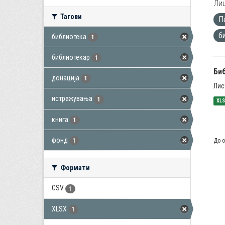
Лиц
Тагови
П
б
библиотека
1
библиотекар
1
Би
донација
1
Лис
истражувања
1
XL
книга
1
фонд
До о
1
Формати
CSV
1
XLSX
1