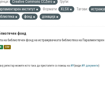
енци:
Creative Commons CCZero
Групи:
арламентарен институт
Формати:
XLSX
Тагови:
истражу
иблиотека
фонд
донација
блиотечен фонд
та на библиотечен фонд на истражувачката библиотека на Паралментарен 
SX
CSV
вој регистар можете исто така да пристапите со помош на
API
(види
API документи
)