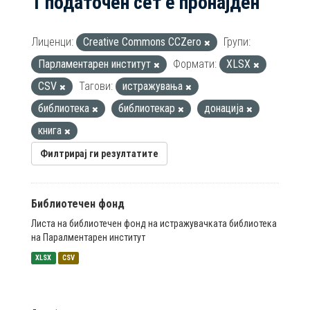
1 податочен сет е пронајден
Лиценци:
Creative Commons CCZero
Групи:
Парламентарен институт
Формати:
XLSX
CSV
Тагови:
истражувања
библиотека
библиотекар
донација
книга
Филтрирај ги резултатите
Библиотечен фонд
Листа на библиотечен фонд на истражувачката библиотека
на Паралментарен институт
XLSX
CSV