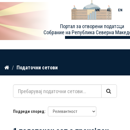
MK
AL
EN
Toggle
Портал за отворени податоци
naviga
Собрание на Република Северна Макед
Прескокнете
Податочни сетови
до
содржина
Подреди според