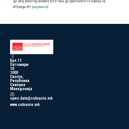
До овој регистар можете исто така да пристапите со помош на
API
(види
API документи
)
a
Бул.11
Октомври
10
1000
Скопје,
Република
Северна
Македонија
open.data@sobranie.mk
www.sobranie.mk