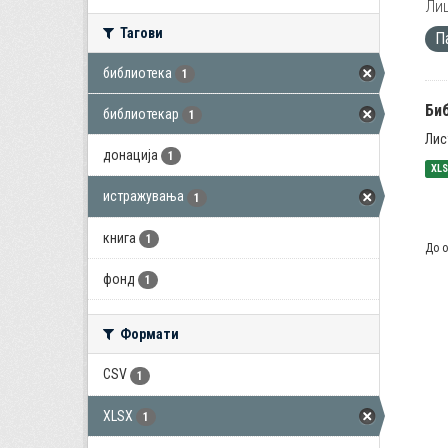
Лиц
Тагови
П
библиотека
1
Би
библиотекар
1
Лис
донација
1
XL
истражувања
1
книга
1
До о
фонд
1
Формати
CSV
1
XLSX
1