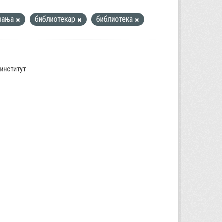
вања
библиотекар
библиотека
институт