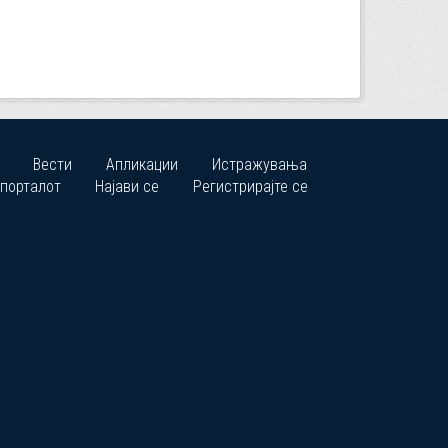
Вести
Апликации
Истражувања
 порталот
Најави се
Регистрирајте се