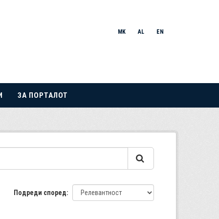
MK
AL
EN
И
ЗА ПОРТАЛОТ
Подреди според