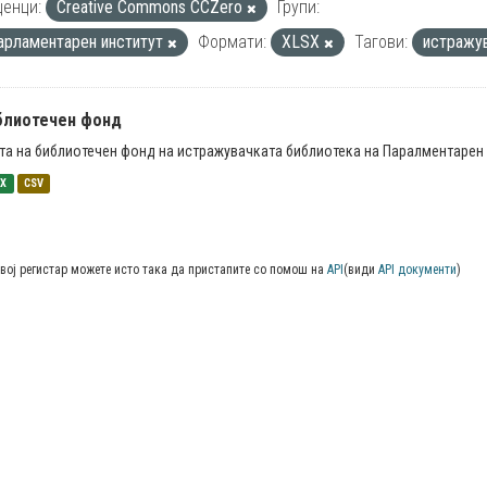
енци:
Creative Commons CCZero
Групи:
арламентарен институт
Формати:
XLSX
Тагови:
истражу
блиотечен фонд
та на библиотечен фонд на истражувачката библиотека на Паралментарен 
SX
CSV
вој регистар можете исто така да пристапите со помош на
API
(види
API документи
)