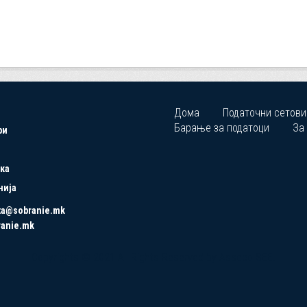
Дома
Податочни сетови
Барање за податоци
За
ри
ка
нија
ta@sobranie.mk
ranie.mk
Copyrights © 2021 All Rights Reserved by Asseco SEE.