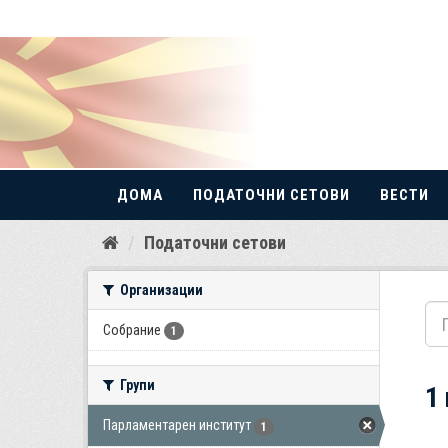
ДОМА
ПОДАТОЧНИ СЕТОВИ
ВЕСТИ
Прескокнете
Податочни сетови
до
содржина
Организации
Собрание
1
Групи
1
Парламентарен институт
1