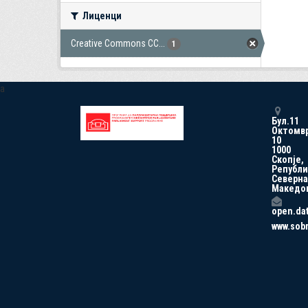
Лиценци
Creative Commons CC...
1
a
Бул.11
Октомв
10
1000
Скопје,
Републи
Северна
Македо
open.da
www.sob